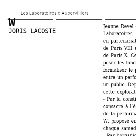
Aller 
Les Laboratoires d’Aubervilliers
au 
W
contenu 
Jeanne Revel 
JORIS LACOSTE
Laboratoires,
principal
en partenariat
de Paris VIII 
de Paris X. Ce
poser les fond
formaliser le 
entre un perfo
un public. De
cette explorat
- Par la const
consacré à l’é
de la perform
W, proposé en 
chaque samedi 
- Par l’organi