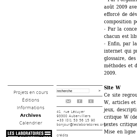
août 2009 avec
efforcé de dév
composition po
- Par la conce
chacun est lib
- Enfin, par l
internet qui p
glossaire, des 
méthodes et d
2009.
Site W 
Projets en cours
Ce site regrou
Éditions
W, articles et
f
t
Informations
jeux, descripti
41, rue Lécuyer
Archives
93300 Aubervilliers
critique W (de
+33 (0)1 53 56 15 90
Calendrier
textes critique
bonjour@leslaboratoires.org
Mise en ligne
crédits