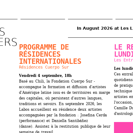
Skip 
to 
main 
content
 
August 2026 
ERS 
PROGRAMME DE 
LE R
RÉSIDENCES 
LUND
INTERNATIONALES
Les Entr
Résidences Cuerpo Sur
Les lundi
Ces entra
Vendredi 4 septembre, 18h
quotidiens
Basé au Chili, la Fondation Cuerpo Sur ­
de pratiqu
accompagne la formation et diffusion ­d’artistes 
technique 
d’Amérique latine issu·es de territoires en marge 
artistes e
des capitales, où ­persistent d’autres langues, 
l'occasion
traditions et savoirs. En septembre 2026, les 
Camille Du
Labos accueillent en résidence deux artistes 
d'astrologi
accompagnées par la fondation : Josefina Cerda 
(performance) et Daniella Santibáñez 
(danse). Assistez à la restitution publique de leur 
semaine de travail.