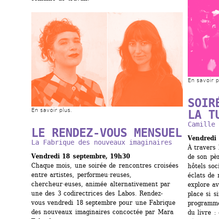
En savoir p
SOIR
En savoir plus.
LA T
Camille 
LE RENDEZ-VOUS MENSUEL
Vendredi
La Fabrique des nouveaux imaginaires
À travers 
Vendredi 18 septembre, 19h30
de son pèr
Chaque mois, une soirée de rencontres croisées 
hôtels soc
entre artistes, performeu·reuses, 
éclats de r
chercheur·euses, animée alternativement par 
explore a
une des 3 codirectrices des Labos. Rendez-
place si s
vous vendredi 18 septembre pour une Fabrique 
programme
des nouveaux imaginaires concoctée par Mara 
du livre : 