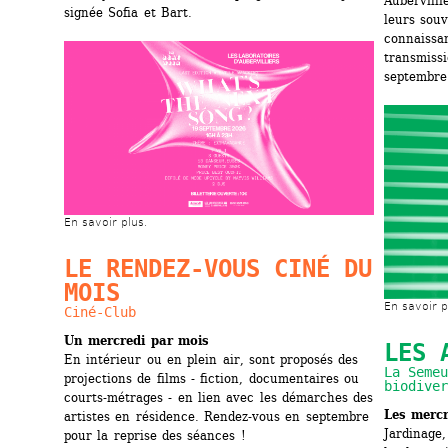
Aubervilli
signée Sofia et Bart.
leurs souv
connaissan
transmissi
septembre
En savoir plus.
LE RENDEZ-VOUS CINÉ DU 
MOIS
En savoir p
Ciné-Club
Un mercredi par mois
LES 
En intérieur ou en plein air, sont proposés des 
La Semeu
projections de films - fiction, documentaires ou 
biodiver
courts-métrages - en lien avec les démarches des 
Les mercr
artistes en résidence. Rendez-vous en septembre 
Jardinage, 
pour la reprise des séances !