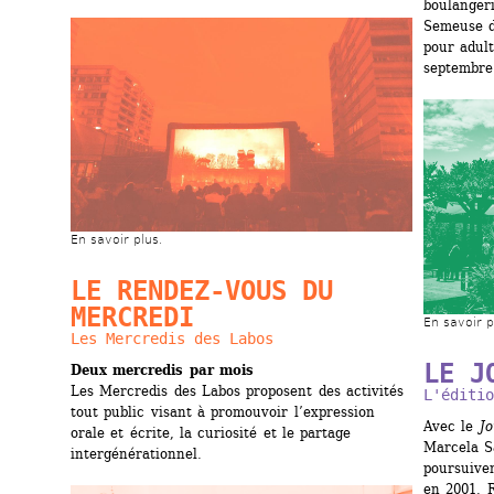
boulangeri
Semeuse d
pour adult
septembre
En savoir plus.
LE RENDEZ-VOUS DU 
MERCREDI
En savoir p
Les Mercredis des Labos
LE J
Deux mercredis par mois
Les Mercredis des Labos proposent des activités 
L'éditio
tout public visant à promouvoir l’expression 
Avec le 
Jo
orale et écrite, la curiosité et le partage 
Marcela S
intergénérationnel. 
poursuiven
en 2001. 