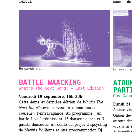
Teboul.
séance de
En savoir plus.
En savoir p
BATTLE WAACKING
ATOU
What's The Next Song? — Last Edition
PART
Guy Gabo
Vendredi 19 septembre, 16h-23h
Cette 4ème et dernière édition de 
What's The 
Lundi 21
Next Song? 
revient avec un thème haut en 
Artiste vi
couleur : l'extravagance. Au programme : un 
Gabon dév
battle 1 vs 1 réunissant 13 danseur·euses et 3 
autour des
guests danseurs, un défilé du projet d'upcycling 
vivant et 
de Mayvis Williams et une programmation DJ 