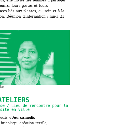
ers, elle invite des femmes à partager 
enirs, leurs gestes et leurs 
ces liés aux plantes, au soin et à la 
on. Réunion d'information : lundi 21 
.
lus.
ATELIERS
se / Lieu de rencontre pour la 
sité en ville
edis et/ou samedis
bricolage, création textile, 