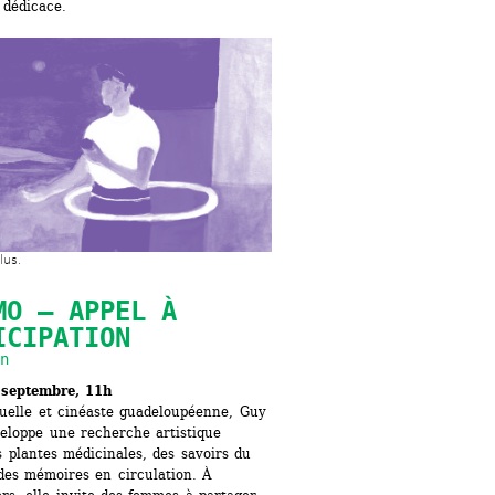
 dédicace.
lus.
MO — APPEL À 
ICIPATION
n
 septembre, 11h
suelle et cinéaste guadeloupéenne, Guy 
eloppe une recherche artistique 
 plantes médicinales, des savoirs du 
des mémoires en circulation. À 