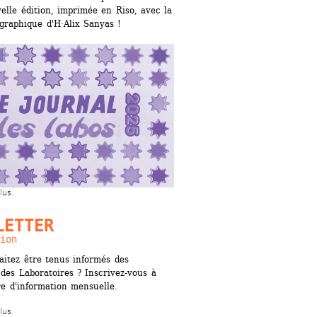
elle édition, imprimée en Riso, avec la 
graphique d'H·Alix Sanyas !
lus.
LETTER
ion
itez être tenus informés des 
 des Laboratoires ? Inscrivez-vous à 
re d'information mensuelle.
lus.