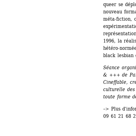
queer se dépl
nouveau forma
méta-fiction, 
expérimentatio
représentatio
1996, la réali
hétéro-normée 
black lesbian 
Séance organi
& +++ de Pari
Cineffable, cr
culturelle des
toute forme d
–> Plus d'info
09 61 21 68 2