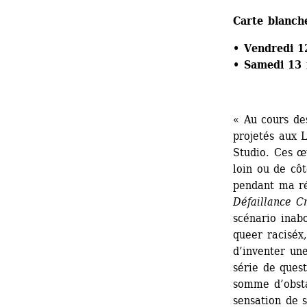
Carte blanch
• Vendredi 1
• Samedi 13 
« Au cours des
projetés aux L
Studio. Ces œu
loin ou de côt
pendant ma rés
Défaillance Cr
scénario inab
queer raciséx
d’inventer un
série de quest
somme d’obstac
sensation de s