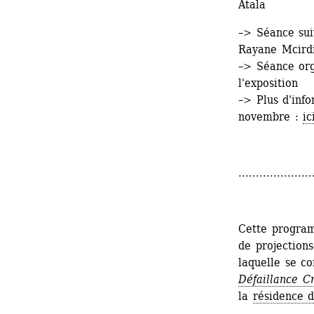
Atala
–> Séance suiv
Rayane Mcird
–> Séance org
l'exposition
–> Plus d'inf
novembre : 
ic
.....................
Cette program
de projections
laquelle se co
Défaillance Cr
la 
résidence 