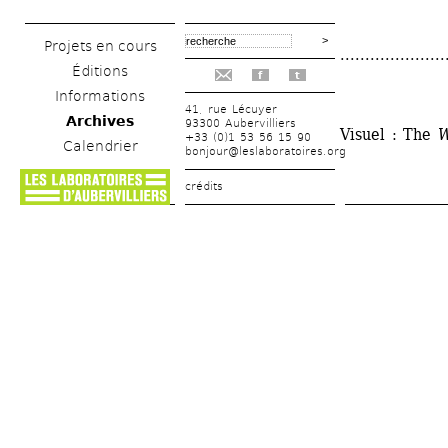
Projets en cours
.....................
Éditions
f
t
Informations
41, rue Lécuyer
Archives
93300 Aubervilliers
Visuel : The
W
+33 (0)1 53 56 15 90
Calendrier
bonjour@leslaboratoires.org
crédits