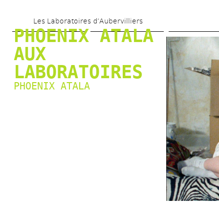
Aller 
Les Laboratoires d’Aubervilliers
au 
PHOENIX ATALA 
contenu 
AUX 
principal
LABORATOIRES
PHOENIX ATALA