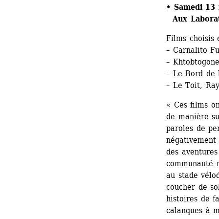
• Samedi 13 
Aux Laborato
Films choisis
– Carnalito Fu
– Khtobtogone
– Le Bord de 
– Le Toit, Ra
« Ces films o
de manière su
paroles de pe
négativement 
des aventures
communauté ma
au stade vélo
coucher de sol
histoires de f
calanques à m