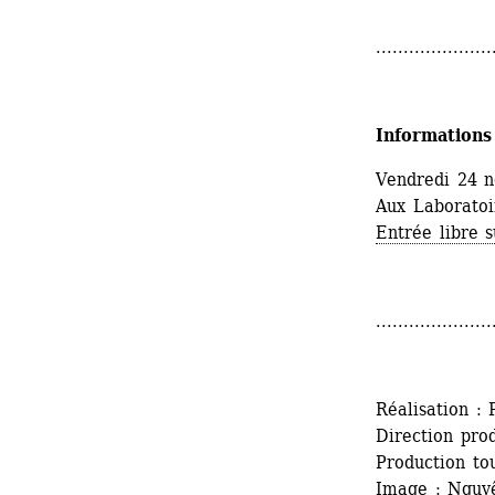
.....................
Informations
Vendredi 24 
Aux Laboratoir
Entrée libre s
.....................
Réalisation : 
Direction prod
Production to
Image : Nguy