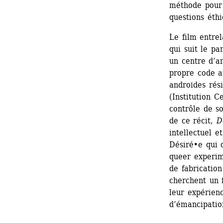
méthode pour 
questions éthi
Le film entre
qui suit le pa
un centre d’ar
propre code a
androïdes rési
(Institution C
contrôle de s
de ce récit, 
D
intellectuel e
Désiré•e qui 
queer experime
de fabrication
cherchent un 
leur expérienc
d’émancipatio