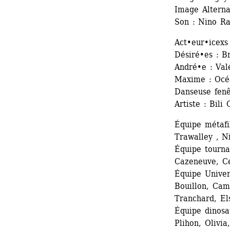
Image Alterna
Son : Nino R
Act•eur•icexs 
Désiré•es : B
André•e : Val
Maxime : Océa
Danseuse fenê
Artiste : Bili 
Équipe métafil
Trawalley , N
Équipe tourna
Cazeneuve, Cé
Équipe Univer
Bouillon, Cami
Tranchard, El
Équipe dinosa
Plihon, Olivi