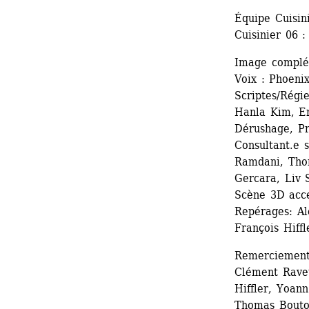
Équipe Cuisin
Cuisinier 06 
Image complém
Voix : Phoeni
Scriptes/Régi
Hanla Kim, E
Dérushage, P
Consultant.e s
Ramdani, Thom
Gercara, Liv 
Scène 3D acce
Repérages: Al
François Hiffl
Remerciements
Clément Raveu
Hiffler, Yoan
Thomas Boutou