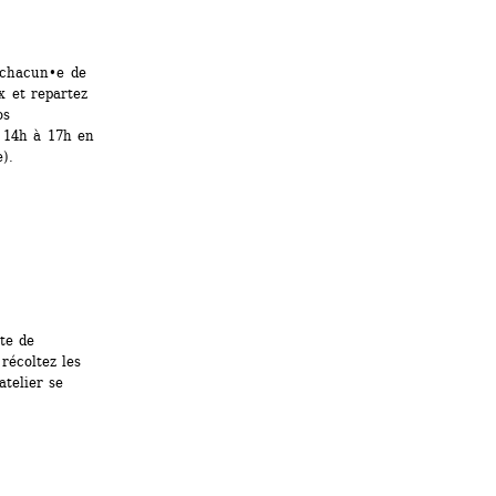
 chacun•e de 
 et repartez 
s 
 14h à 17h en 
).
e de 
récoltez les 
telier se 