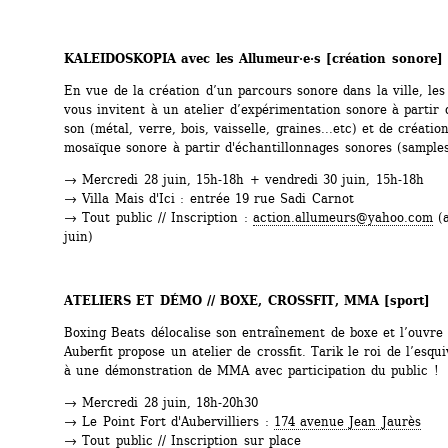
KALEIDOSKOPIA avec les Allumeur·e·s 
[création sonore]
En vue de la création d’un parcours sonore dans la ville, les 
vous invitent à un atelier d’expérimentation sonore à partir d
son (métal, verre, bois, vaisselle, graines...etc) et de création
mosaïque sonore à partir d'échantillonnages sonores (samples
→ Mercredi 28 juin, 15h-18h + vendredi 30 juin, 15h-18h
→ Villa Mais d'Ici : entrée 19 rue Sadi Carnot
→ Tout public // Inscription : 
action.allumeurs@yahoo.com
(a
juin)
ATELIERS ET DÉMO // BOXE, CROSSFIT, MMA 
[sport]
Boxing Beats délocalise son entraînement de boxe et l’ouvre a
Auberfit propose un atelier de crossfit. Tarik le roi de l’esqui
à une démonstration de MMA avec participation du public !
→ Mercredi 28 juin, 18h-20h30
→ Le Point Fort d'Aubervilliers : 
174 avenue Jean Jaurès
→ Tout public // Inscription sur place