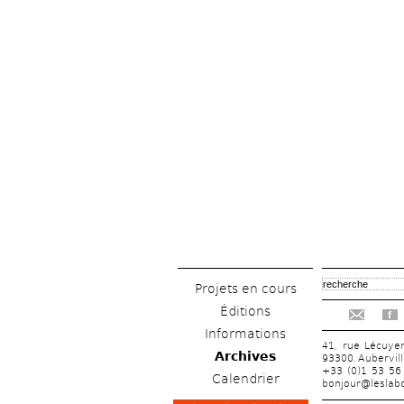
Projets en cours
Éditions
f
Informations
41, rue Lécuye
Archives
93300 Aubervill
+33 (0)1 53 56
Calendrier
bonjour@leslabo