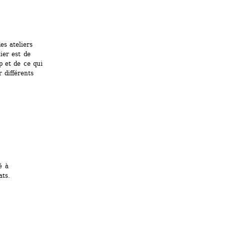
s ateliers 
ier est de 
 et de ce qui 
différents 
 à 
ats.