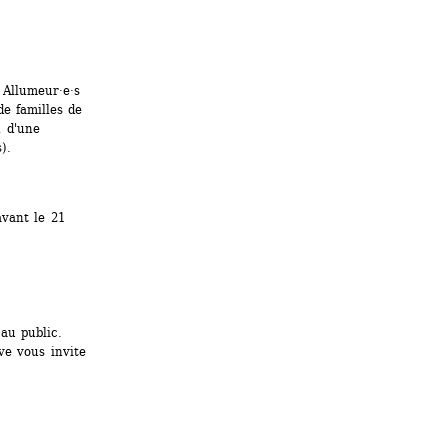
Allumeur·e·s 
e familles de 
 d'une 
).
vant le 21 
u public. 
ve vous invite 