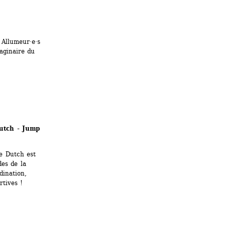
Allumeur·e·s 
aginaire du 
tch - Jump 
e Dutch est 
es de la 
ination, 
rtives !