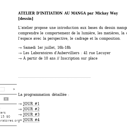
ATELIER D’INITIATION AU MANGA par Mickay Way 
[dessin]
L’atelier propose une introduction aux bases du dessin manga
comprendre le comportement de la lumière, les matières, la c
l’espace avec la perspective, le cadrage et la composition.
→ Samedi 1er juillet, 16h-18h
→ Les Laboratoires d’Aubervilliers : 41 rue Lecuyer
→ À partir de 10 ans // Inscription sur place
................................................................
La programmation détaillée :
t
→ 
JOUR #1
r
→ 
JOUR #2
iers
→ 
JOUR #3
 15 90
→ 
JOUR #4
ratoires.org