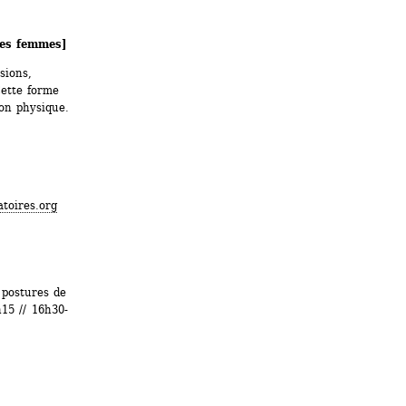
des femmes]
ions, 
tte forme 
on physique. 
toires.org
postures de 
15 // 16h30-