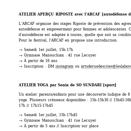
ATELIER APERÇU RIPOSTE avec l’ARCAF 
[autodéfense 
L’ARCAF organise des stages Riposte de prévention des agress
autodéfense et empowerment pour femmes et adolescentes. Ce
d’autodéfense est adaptée à toutes, quelle que soit sa conditi
Pour le festival, l'ARCAF en propose une introduction.
→ Samedi 1er juillet, 15h-17h
→ Gymnase Manouchian : 41 rue Lecuyer
→ À partir de 16 ans
→ Inscription : DM 
instagram
ou 
artsderuedescites@leslabora
ATELIER YOGA par Sonia de SO SUNDARI 
[sport]
Un atelier parents/enfants pour une découverte ludique de 8 
yoga. Plusieurs créneaux disponibles : 15h-15h30 // 15h45-16h
17h // 17h15-17h45 
→ Samedi 1er juillet, 15h-17h45 
→ Gymnase Manouchian : 41 rue Lecuyer
→ À partir de 5 ans // Inscription sur place