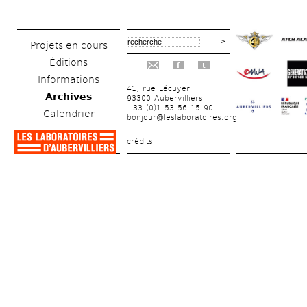
Projets en cours
Éditions
f
t
Informations
41, rue Lécuyer
Archives
93300 Aubervilliers
+33 (0)1 53 56 15 90
Calendrier
bonjour@leslaboratoires.org
crédits