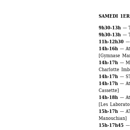
SAMEDI 1ER
9h30-13h
— T
9h30-13h 
— 
11h-12h30
— 
14h-16h 
— A
[Gymnase Man
14h-17h
— MO
Charlotte Imb
14h-17h 
— ST
14h-17h
— At
Cassette]
14h-18h 
— At
[Les Laborato
15h-17h 
— A
Manouchian]
15h-17h45 
—