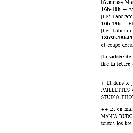
[Gymnase Man
16h-18h 
— At
[Les Laboratoi
16h-19h 
— P
[Les Laborato
18h30-18h45
et coupé-déca
[la soirée de
lire la lettr
+ Et dans le 
PAILLETTES e
STUDIO PHOT
++ Et on man
MANIA BURGER 
toutes les bou