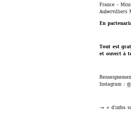
France – Minis
Aubervilliers
En partenari
Tout est grat
et ouvert à t
Renseignement
Instagram : 
@
→ + d'infos s