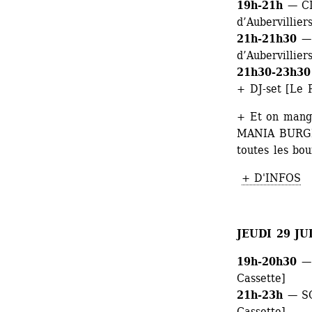
19h-21h 
— CI
d’Aubervilliers
21h-21h30
— 
d’Aubervilliers
21h30-23h30
+ DJ-set [Le P
+ Et on mange
MANIA BURGER 
toutes les bou
+ D'INFOS
JEUDI 29 JU
19h-20h30 
—
Cassette]
21h-23h
— SO
Cassette]