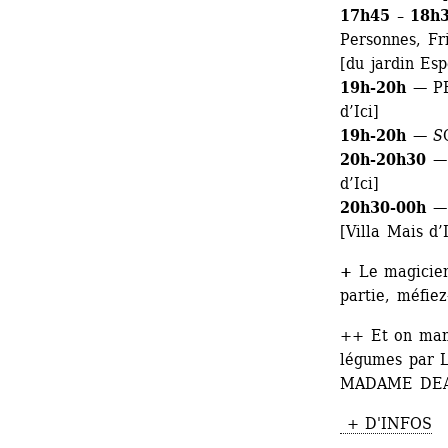
17h45 – 18h
Personnes, Fr
[du jardin Esp
19h-20h 
— PR
d’Ici]
19h-20h 
— 
S
20h-20h30 
—
d’Ici]
20h30
-00h 
—
[Villa Mais d’I
+ 
Le magicie
partie, méfiez
++ Et on mang
légumes par 
MADAME DEAUV
+ D'INFOS