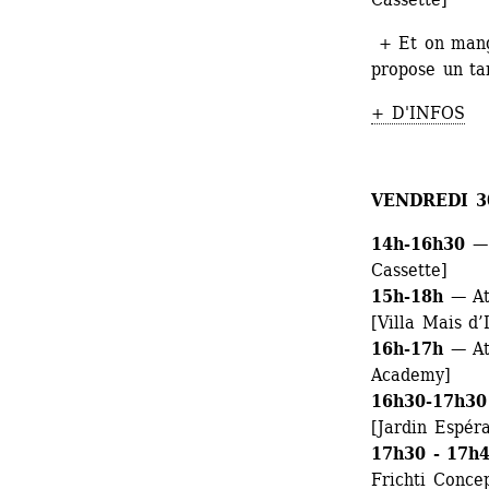
+ Et on mang
propose un ta
+ D'INFOS
VENDREDI 3
14h-16h30
— 
Cassette]
15h-18h 
— At
[Villa Mais d’I
16h-17h 
— At
Academy]
16h30-17h30
[Jardin Espér
17h30 - 17h4
Frichti Conce