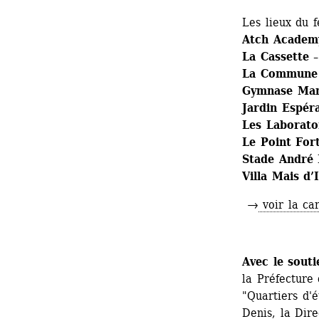
Les lieux du f
Atch Academy
La Cassette 
La Commune –
Gymnase Man
Jardin Espér
Les Laboratoi
Le Point Fort
Stade André
Villa Mais d’I
→
voir la car
Avec le souti
la Préfecture 
"Quartiers d'
Denis, la Dire