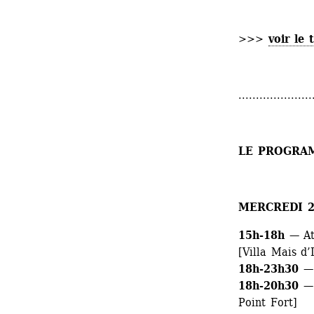
>>> 
voir le 
.....................
LE PROGRA
MERCREDI 2
15h-18h
— Ate
[Villa Mais d’I
18h-23h30 
—
18h-20h30 
—
Point Fort]