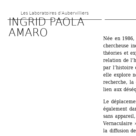
Aller 
Les Laboratoires d’Aubervilliers
au 
INGRID PAOLA 
contenu 
AMARO
principal
Née en 1986,
chercheuse ind
théories et ex
relation de l’
par l’histoire
elle explore 
recherche, la
lien aux désé
Le déplacement
également dan
sans appareil,
Vernaculaire 
la diffusion d