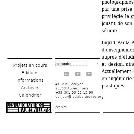
photographies 
par une prise
privilégie le 
jouant de son
sérieux.
Ingrid Paola A
d’enseignemen
auprès d’étudi
et design, ains
Projets en cours
Actuellement 
Éditions
f
t
en ingénierie-
Informations
41, rue Lécuyer
plastiques.
Archives
93300 Aubervilliers
+33 (0)1 53 56 15 90
Calendrier
bonjour@leslaboratoires.org
crédits