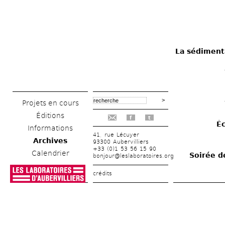
La sédimenta
Projets en cours
Éditions
f
t
Éc
Informations
41, rue Lécuyer
Archives
93300 Aubervilliers
+33 (0)1 53 56 15 90
Calendrier
Soirée d
bonjour@leslaboratoires.org
crédits