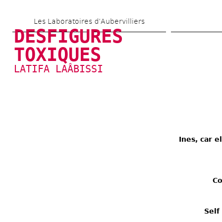
Aller 
Les Laboratoires d’Aubervilliers
au 
DESFIGURES 
contenu 
TOXIQUES
principal
LATIFA LAÂBISSI
Ines, car e
Co
Self