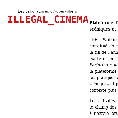
Aller 
Les Laboratoires d’Aubervilliers
au 
ILLEGAL_CINEMA
contenu 
Plateforme Tk
scéniques et 
principal
TkH - Walking
constitué en c
la fin de l’an
existe en tant
Performing Ar
la plateforme
les pratiques 
scéniques et p
contexte plus 
Les activités 
le champ des 
à l’œuvre lors