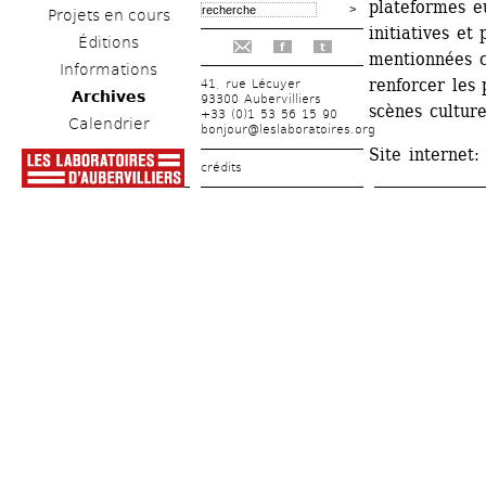
plateformes e
Projets en cours
initiatives et
Éditions
f
t
mentionnées c
Informations
renforcer les p
41, rue Lécuyer
Archives
93300 Aubervilliers
scènes culture
+33 (0)1 53 56 15 90
Calendrier
bonjour@leslaboratoires.org
Site internet:
crédits