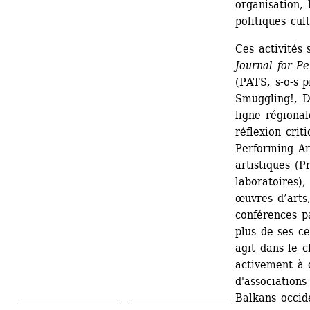
organisation, 
politiques cult
Ces activités
Journal for P
(PATS, s-o-s 
Smuggling!, D
ligne régional
réflexion crit
Performing Ar
artistiques (P
laboratoires),
œuvres d’arts,
conférences pa
plus de ses ce
agit dans le c
activement à d
d'associations
Balkans occide