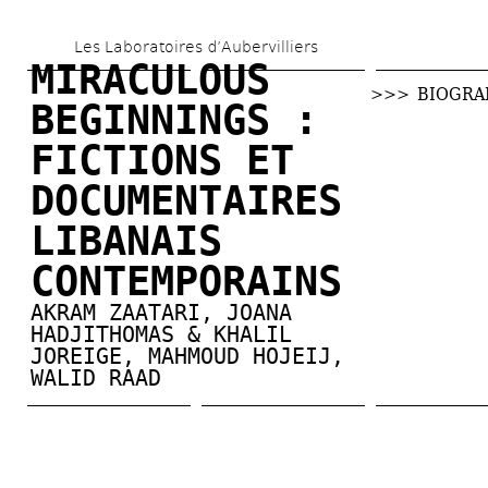
Aller 
Les Laboratoires d’Aubervilliers
au 
MIRACULOUS 
contenu 
>>> 
BIOGRA
BEGINNINGS : 
principal
FICTIONS ET 
DOCUMENTAIRES 
LIBANAIS 
CONTEMPORAINS
AKRAM ZAATARI
, 
JOANA 
HADJITHOMAS & KHALIL 
JOREIGE
, 
MAHMOUD HOJEIJ
, 
WALID RAAD