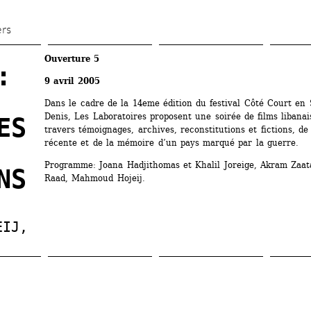
Aller 
au 
ers
contenu 
Ouverture 5 
principal
 
9 avril 2005
Dans le cadre de la 14eme édition du festival Côté Court en 
Denis, Les Laboratoires proposent une soirée de films libanais 
S 
travers témoignages, archives, reconstitutions et fictions, de l
récente et de la mémoire d’un pays marqué par la guerre. 
Programme: Joana Hadjithomas et Khalil Joreige, Akram Zaata
NS
Raad, Mahmoud Hojeij.
EIJ
, 