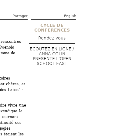
Partager 
English
CYCLE DE 
CONFERENCES
Rendez-vous
 rencontres 
Gwenola 
ECOUTEZ EN LIGNE / 
amme de 
ANNA COLIN 
PRESENTE L'OPEN 
SCHOOL EAST
oires 
nt chères, et 
es Labos” : 
ire vivre une 
vendique la 
 tournant 
tinuité des 
ogies 
 étaient les 