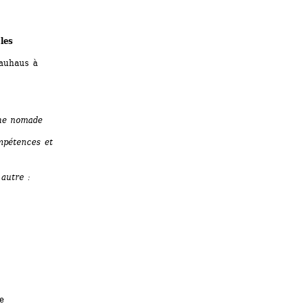
les 
Bauhaus à 
ne nomade
pétences et 
autre : 
 