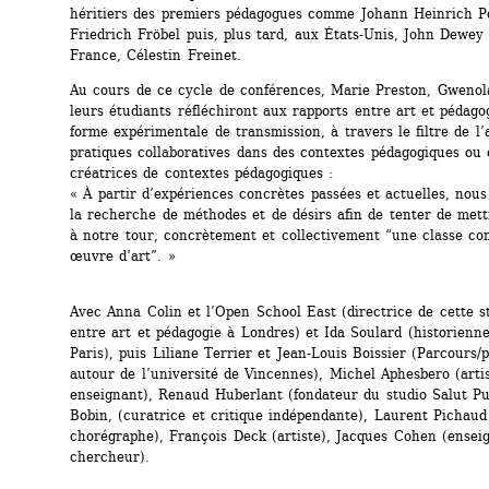
héritiers des premiers pédagogues comme Johann Heinrich Pes
Friedrich Fröbel puis, plus tard, aux États-Unis, John Dewey 
France, Célestin Freinet.
Au cours de ce cycle de conférences, Marie Preston, Gwenol
leurs étudiants réfléchiront aux rapports entre art et pédag
forme expérimentale de transmission, à travers le filtre de l’a
pratiques collaboratives dans des contextes pédagogiques ou 
créatrices de contextes pédagogiques : 
« À partir d’expériences concrètes passées et actuelles, nous 
la recherche de méthodes et de désirs afin de tenter de mett
à notre tour, concrètement et collectivement “une classe c
œuvre d’art”. »
Avec Anna Colin et l’Open School East (directrice de cette st
entre art et pédagogie à Londres) et Ida Soulard (historienne 
Paris), puis Liliane Terrier et Jean-Louis Boissier (Parcours/
autour de l’université de Vincennes), Michel Aphesbero (artis
enseignant), Renaud Huberlant (fondateur du studio Salut Publ
Bobin, (curatrice et critique indépendante), Laurent Pichaud 
chorégraphe), François Deck (artiste), Jacques Cohen (enseig
chercheur).