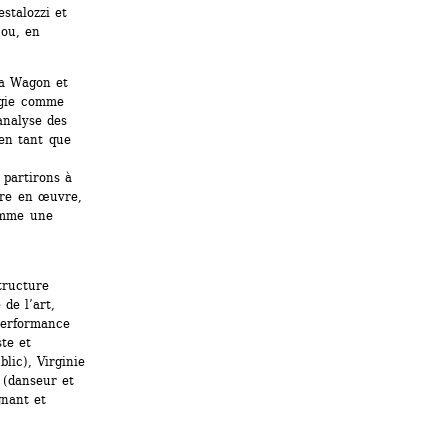
talozzi et 
ou, en 
a Wagon et 
ogie comme 
nalyse des 
en tant que 
partirons à 
re en œuvre, 
omme une 
ructure 
de l’art, 
performance 
te et 
ic), Virginie 
(danseur et 
nant et 