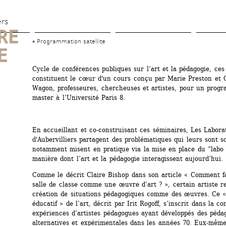
Aller 
au 
ers
E 
contenu 
Programmation satellite
principal
 
Cycle de conférences publiques sur l’art et la pédagogie, ces
constituent le cœur d'un cours conçu par Marie Preston et 
Wagon, professeures, chercheuses et artistes, pour un progr
master à l’Université Paris 8.
En accueillant et co-construisant ces séminaires, Les Laborat
d'Aubervilliers partagent des problématiques qui leurs sont so
notamment misent en pratique via la mise en place du “labo d
manière dont l’art et la pédagogie interagissent aujourd’hui.
Comme le décrit Claire Bishop dans son article « Comment fa
salle de classe comme une œuvre d’art ? », certain artiste re
création de situations pédagogiques comme des œuvres. Ce «
éducatif » de l’art, décrit par Irit Rogoff, s’inscrit dans la con
expériences d’artistes pédagogues ayant développés des pédag
alternatives et expérimentales dans les années 70. Eux-mêmes