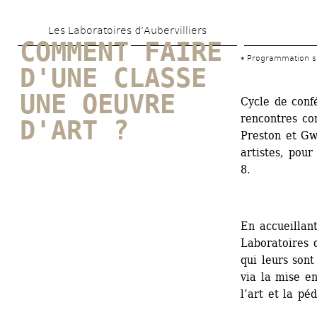
Aller 
Les Laboratoires d’Aubervilliers
au 
COMMENT FAIRE 
contenu 
Programmation sa
D'UNE CLASSE 
principal
UNE OEUVRE 
Cycle de confé
rencontres co
D'ART ?
Preston et Gw
artistes, pou
8.
En accueillant
Laboratoires d
qui leurs son
via la mise e
l’art et la pé