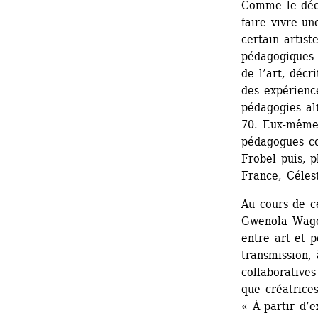
Comme le décr
faire vivre u
certain artist
pédagogiques 
de l’art, décri
des expérienc
pédagogies al
70. Eux-mêmes
pédagogues co
Fröbel puis, p
France, Célest
Au cours de c
Gwenola Wagon
entre art et 
transmission, 
collaborative
que créatrices
« À partir d’e