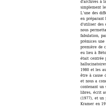
d'archives à l
simplement le
L’une des diff
en préparant l
d'utiliser des
nous permetta
fabulation, pa
prémices une 
première de c
eu lieu à Béto
était centrée
hallucinatoire
1980 et les a
être à cause d
et nous a cond
contenant un s
libres, écrit
(1977), et un 
Kramer en 197