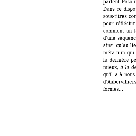
parlent Pasol
Dans ce dispos
sous-titres c
pour réfléchir
comment un te
d'une séquenc
ainsi qu’au li
méta-film qui 
la dernière p
mieux, 
à la d
qu'il a à nous
d’Aubervillier
formes...