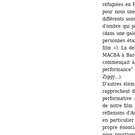
réfugiées en 
pour nous une 
différents son
d'ombre qui p
(dans une gale
personnes étai
film »). La de
MACBA à Barce
commençait à s
performance" 
Ziggy…). 
D'autres élém
rapprochent d
performative :
de notre film 
réflexions d'A
en particulier
propre énonci
nous pourrion