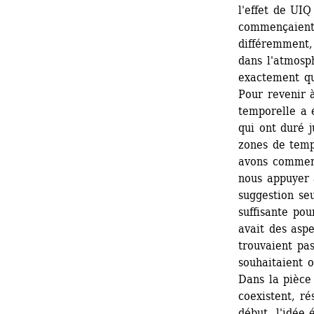
l'effet de UIQ
commençaient 
différemment, 
dans l'atmosphè
exactement qu
Pour revenir à
temporelle a 
qui ont duré 
zones de temp
avons commenc
nous appuyer a
suggestion seu
suffisante pou
avait des asp
trouvaient pas
souhaitaient o
Dans la pièce 
coexistent, ré
début, l'idée 