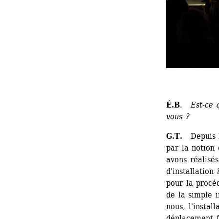
É.B
. 
Est-ce 
vous ?
G.T.
Depuis l
par la notion 
avons réalisés
d'installation 
pour la procé
de la simple i
nous, l'instal
déplacement f