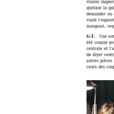
visions inaper
quittant la ga
demander ou à
visité l'expos
mangeait, res
G.T. 
Une autr
été conçue po
centrale et l'
de foyer centr
autres pièces 
cours des ci