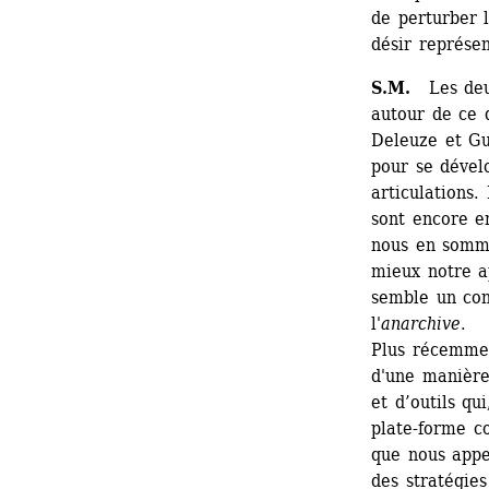
de perturber 
désir représe
S.M. 
Les deu
autour de ce 
Deleuze et Gu
pour se dévelo
articulations.
sont encore en
nous en somme
mieux notre ap
semble un conc
l'
anarchive
. 
Plus récemmen
d'une manière 
et d’outils qu
plate-forme co
que nous appe
des stratégies