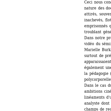
Ceci nous con
nature des do
attirés, souve
inachevés, flot
emprisonnés qu
troublant gén
Dans notre pr
vidéo du sémi
Marielle Burk
surtout de pré
apparaissaien
également une
la pédagogie 
polycorporelle
Dans le cas du
ambitions cin
linéaments d'
analyste dont
champs de rec