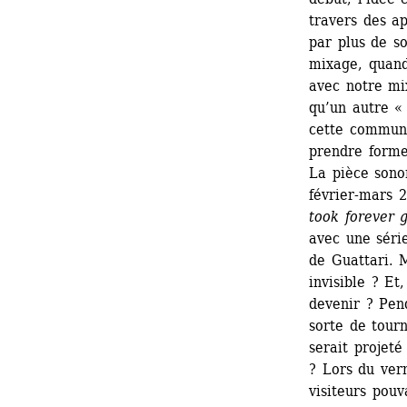
travers des a
par plus de so
mixage, quand
avec notre mi
qu’un autre « 
cette communa
prendre forme.
La pièce sono
février-mars 2
took forever g
avec une séri
de Guattari. M
invisible ? Et
devenir ? Pen
sorte de tour
serait projeté
? Lors du vern
visiteurs pou