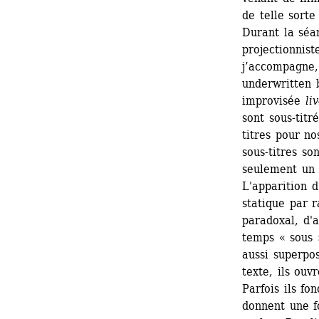
de telle sorte
Durant la séan
projectionnist
j’accompagne,
underwritten b
improvisée 
li
sont sous-titr
titres pour no
sous-titres so
seulement un 
L'apparition d
statique par 
paradoxal, d'a
temps « sous »
aussi superpos
texte, ils ouv
Parfois ils fo
donnent une fo