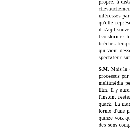
propre, à dist
chevauchement
intéressés par 
qu'elle représ
il s’agit souv
transformer le
brèches tempor
qui vient des
spectateur su
S.M.
Mais la q
processus par
multimédia pe
film. Il y aur
l'instant rest
quark. La mani
forme d'une p
quinze voix q
des sons comp