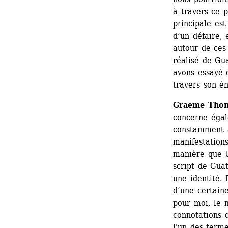
à travers ce p
principale est
d’un défaire, 
autour de ces
réalisé de Gua
avons essayé 
travers son é
Graeme Tho
concerne égal
constamment à
manifestation
manière que U
script de Guat
une identité. 
d’une certaine
pour moi, le m
connotations d
l'un des terme