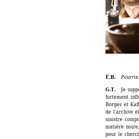
É.B. 
Pourriez
G.T.
Je suppos
fortement infl
Borges et Kaf
de l'archive 
sinistre compo
matière noire,
pour le cherc