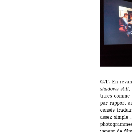
G.T.
En revanc
shadows still,
titres comme 
par rapport a
censés tradui
assez simple :
photogrammes 
venant de film