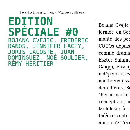
Aller 
Les Laboratoires d’Aubervilliers
au 
EDITION 
contenu 
Bojana Cvejić
SPÉCIALE #0
formée en Ser
principal
monte des per
BOJANA CVEJIC
, 
FRÉDÉRIC 
DANOS
, 
JENNIFER LACEY
, 
COCOs depuis 
JORIS LACOSTE
, 
JUAN 
comme dramatu
DOMINGUEZ
, 
NOÉ SOULIER
, 
Eszter Salamo
RÉMY HÉRITIER
Gaigg), enseig
indépendantes 
nombreux essa
deux livres. B
"Performance a
concepts in c
Middlesex à L
théâtre contem
ainsi qu'à l'é