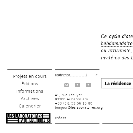
.....................
Ce cycle d'ate
hebdomadaire
ou artisanale,
invité·es des 
Projets en cours
Éditions
f
t
Informations
41, rue Lécuyer
Archives
93300 Aubervilliers
+33 (0)1 53 56 15 90
Calendrier
bonjour@leslaboratoires.org
crédits