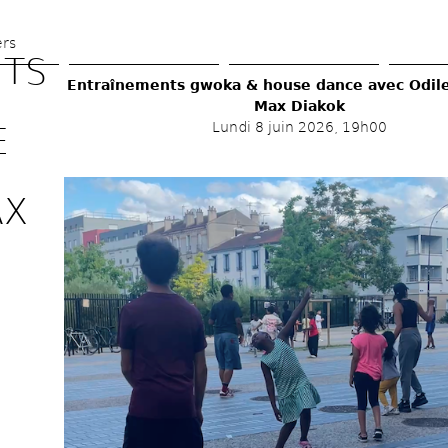
Aller 
au 
ers
TS 
contenu 
Entraînements gwoka & house dance avec Odile 
principal
Max Diakok 
Lundi 8 juin 2026, 19h00
 
X 