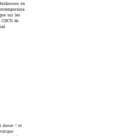
 Boukousou en 
ontemporaine. 
ue sur les 
u CDCN de 
nal.
 danse ! et 
ratique 