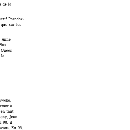
 de la 
ctif Paradox-
que sur les 
 Anne 
lus 
 
Queen 
la 
woka, 
rmer à 
en tant 
ogny, Jean-
98, il 
vant, En 95, 