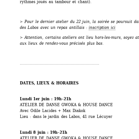
rythmes joués au tambour et chant). 
>
Pour le dernier atelier du 22 juin, la soirée se poursuit dan
des Labos avec un repas antillais : 
inscription ici
> Attention, certains ateliers ont lieu hors-les-murs, soyez att
aux lieux de rendez-vous précisés plus bas.
................................................................
DATES, LIEUX & HORAIRES
Lundi 1er juin : 19h–21h
ATELIER DE DANSE GWOKA & HOUSE DANCE
Avec Odile Lacides + Max Diakok
Lieu : dans le jardin des Labos, 41 rue Lécuyer
Lundi 8 juin : 19h–21h
ATELIER DE DANSE GWOKA & HOUSE DANCE