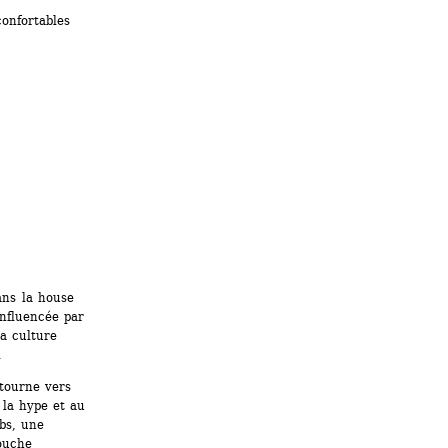
confortables
ns la house 
nfluencée par 
a culture 
. 
tourne vers 
 la hype et au 
bs, une 
ouche 