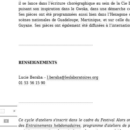
il se lance dans l’écriture chorégraphique au sein de la Cie
puisant son inspiration dans le Gwoka, dans une démarche c
Ses pièces ont été programmées aussi bien dans l’Hexagone q
scènes nationales de Guadeloupe, Martinique, et sur celle d
Guyane. Ses pièces ont également été diffusées à l’internatio
................................................................
RENSEIGNEMENTS
Lucie Beraha - 
l.beraha@leslaboratoires.org
01 53 56 15 90
................................................................
Ce cycle d'ateliers s'inscrit dans le cadre du Festival Alors on
t
des 
Entrainements hebdomadaires
, programme d'ateliers de p