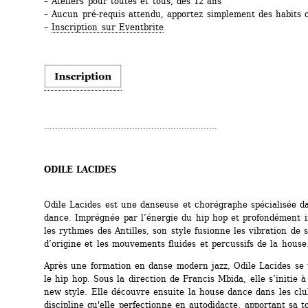
– Ateliers pour toutes et tous, dès 12 ans
– Aucun pré-requis attendu, apportez simplement des habits 
– 
Inscription sur Eventbrite
...............................................................
ODILE LACIDES
Odile Lacides est une danseuse et chorégraphe ­spécialisée da
dance. Imprégnée par l’énergie du hip hop et profondément i
les rythmes des Antilles, son style fusionne les vibration de s
d’origine et les mouvements fluides et percussifs de la house
Après une formation en danse modern jazz, Odile Lacides se 
le hip hop. Sous la direction de Francis Mbida, elle s’initie à
new style. Elle découvre ensuite la house dance dans les clu
discipline qu'elle perfectionne en autodidacte, apportant sa t