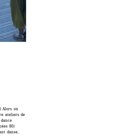
 Alors on 
e ateliers de 
 dance 
ées 80) 
nt danse, 