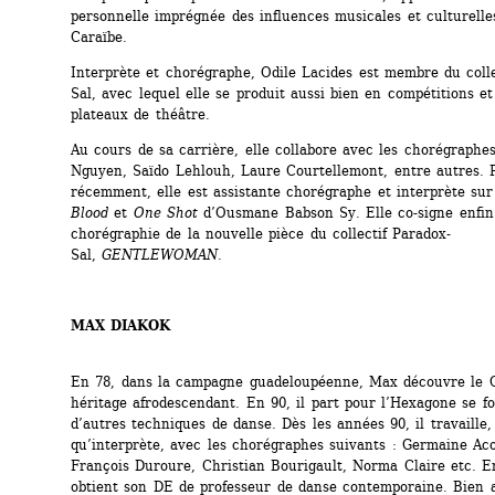
personnelle imprégnée des influences musicales et culturelles
Caraïbe.
Interprète et chorégraphe, Odile Lacides est membre du colle
Sal, avec lequel elle se produit aussi bien en compétitions et 
plateaux de théâtre.
Au cours de sa carrière, elle collabore avec les chorégraphes
Nguyen, Saïdo Lehlouh, Laure Courtellemont, entre autres. P
récemment, elle est assistante chorégraphe et interprète sur
Blood
et 
One Shot
d’Ousmane Babson Sy. Elle co-signe enfin 
chorégraphie de la nouvelle pièce du collectif Paradox-
Sal, 
GENTLEWOMAN
.
MAX DIAKOK
En 78, dans la campagne guadeloupéenne, Max découvre le G
héritage afrodescendant. En 90, il part pour l’Hexagone se fo
d’autres techniques de danse. Dès les années 90, il travaille, 
qu’interprète, avec les chorégraphes suivants : Germaine Ac
François Duroure, Christian Bourigault, Norma Claire etc. En 
obtient son DE de professeur de danse contemporaine. Bien a