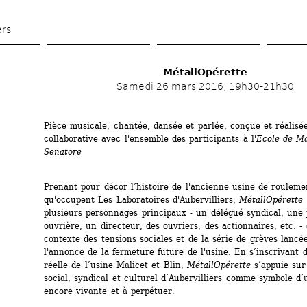
Aller 
au 
ers
contenu 
principal
MétallOpérette 
Samedi 26 mars 2016, 19h30-21h30
Pièce musicale, chantée, dansée et parlée, conçue et réalisé
collaborative avec l'ensemble des participants à l'
École de Ma
Senatore
Prenant pour décor l’histoire de l'ancienne usine de roulement
qu'occupent Les Laboratoires d'Aubervilliers, 
MétallOpérette
plusieurs personnages principaux - un délégué syndical, une 
ouvrière, un directeur, des ouvriers, des actionnaires, etc. - 
contexte des tensions sociales et de la série de grèves lancée
l'annonce de la fermeture future de l'usine. En s’inscrivant da
réelle de l’usine Malicet et Blin, 
MétallOpérette
s’appuie sur 
social, syndical et culturel d’Aubervilliers comme symbole d’u
encore vivante et à perpétuer.