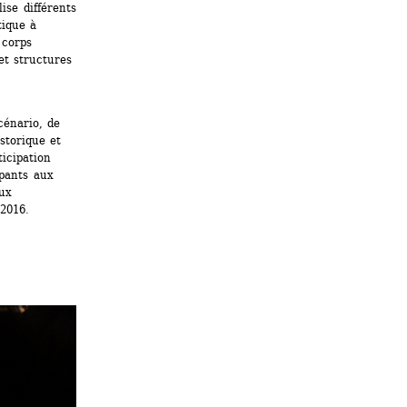
se différents 
ique à 
corps 
et structures 
énario, de 
storique et 
icipation 
pants aux 
ux 
 2016.