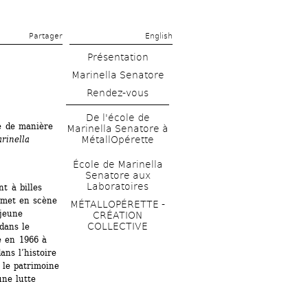
Partager 
English
Présentation
Marinella Senatore
Rendez-vous
De l'école de 
e de manière 
Marinella Senatore à 
rinella 
MétallOpérette
École de Marinella 
Senatore aux 
Laboratoires
 à billes 
met en scène 
MÉTALLOPÉRETTE - 
jeune 
CRÉATION 
COLLECTIVE
dans le 
 en 1966 à 
ns l’histoire 
le patrimoine 
ne lutte 