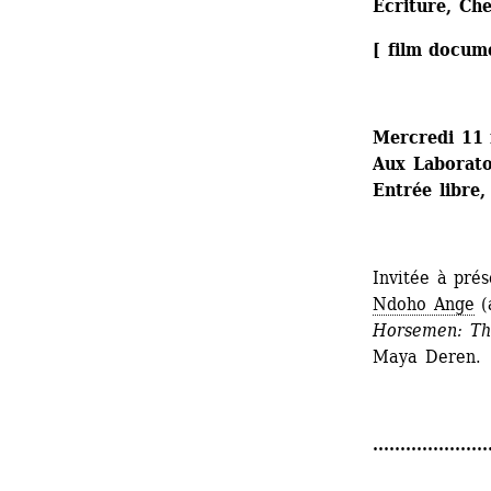
Écriture, Ch
[ film docum
Mercredi 11 
Aux Laboratoi
Entrée libre,
Invitée à pré
Ndoho Ange
(
Horsemen: The
Maya Deren.
.....................