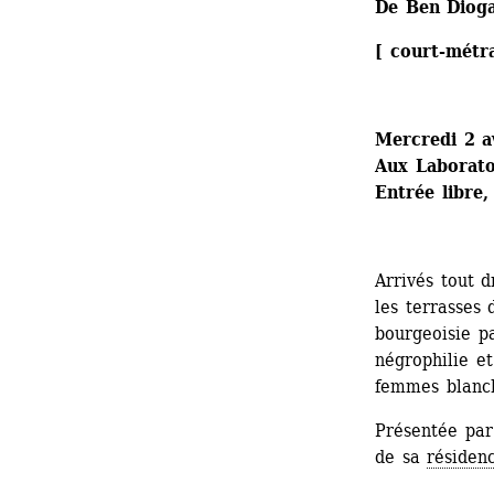
De Ben Diog
[ court-métr
Mercredi 2 a
Aux Laboratoi
Entrée libre,
Arrivés tout 
les terrasses
bourgeoisie pa
négrophilie et
femmes blanc
Présentée par
de sa 
résiden