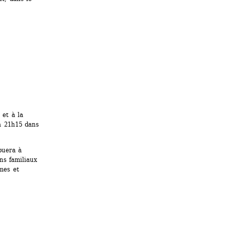
et à la 
 21h15 dans 
uera à 
s familiaux 
mes et 