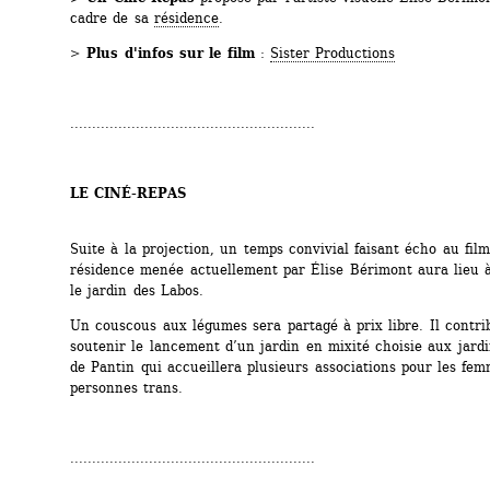
cadre de sa 
résidence
. 
> 
Plus d'infos
sur le film
: 
Sister Productions
........................................................
LE CINÉ-REPAS
Suite à la projection, un temps convivial faisant écho au film 
résidence menée actuellement par Élise Bérimont aura lieu à
le jardin des Labos.
Un couscous aux légumes sera partagé à prix libre. Il contrib
soutenir le lancement d’un jardin en mixité choisie aux jardin
de Pantin qui accueillera plusieurs associations pour les fem
personnes trans.
........................................................