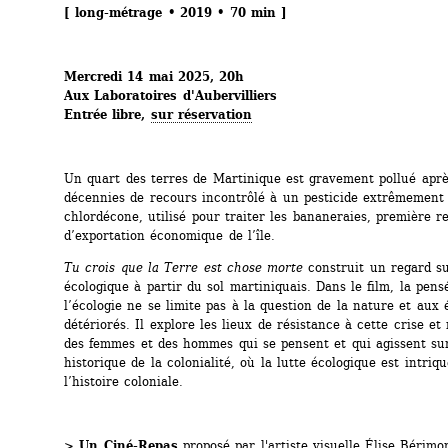
[ long-métrage • 2019 • 70 min ]
Mercredi 14 mai 2025, 20h 
Aux Laboratoires d'Aubervilliers
Entrée libre, 
sur réservation
Un quart des terres de Martinique est gravement pollué après
décennies de recours incontrôlé à un pesticide extrêmement 
chlordécone, utilisé pour traiter les bananeraies, première r
d’exportation économique de l’île.
Tu crois que la Terre est chose morte
construit un regard sur
écologique à partir du sol martiniquais. Dans le film, la pens
l’écologie ne se limite pas à la question de la nature et aux 
détériorés. Il explore les lieux de résistance à cette crise et
des femmes et des hommes qui se pensent et qui agissent sur 
historique de la colonialité, où la lutte écologique est intriqu
l’histoire coloniale.
> Un Ciné-Repas 
proposé par l'artiste visuelle Élise Bérimon