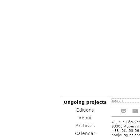
Ongoing projects
Editions
f
About
41, rue Lécuye
Archives
93300 Aubervill
+33 (0)1 53 56
Calendar
bonjour@leslabo