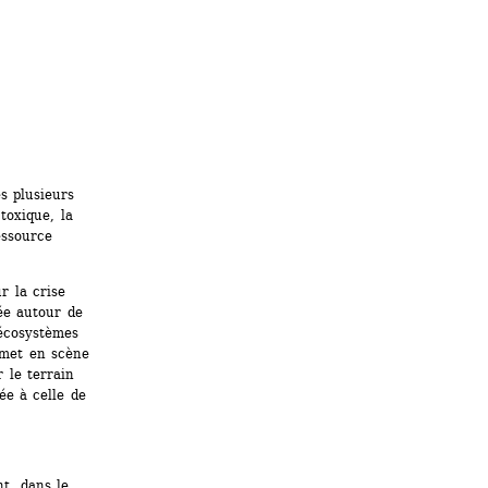
 plusieurs 
toxique, la 
essource 
 la crise 
ée autour de 
écosystèmes 
 met en scène 
le terrain 
ée à celle de 
t, dans le 