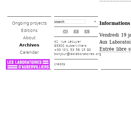
Informations
Ongoing projects
Editions
f
t
Vendredi 19 j
About
Aux Laboratoir
41, rue Lécuyer
Archives
93300 Aubervilliers
Entrée libre s
+33 (0)1 53 56 15 90
Calendar
bonjour@leslaboratoires.org
crédits