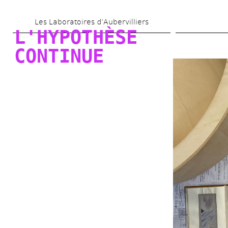
Skip 
Les Laboratoires d’Aubervilliers
to 
L'HYPOTHÈSE 
main 
CONTINUE
content