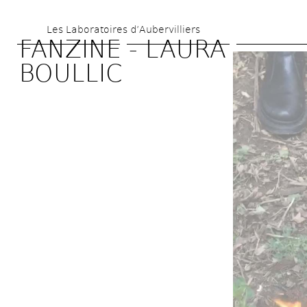
Skip 
Les Laboratoires d’Aubervilliers
to 
FANZINE - LAURA 
main 
BOULLIC
content