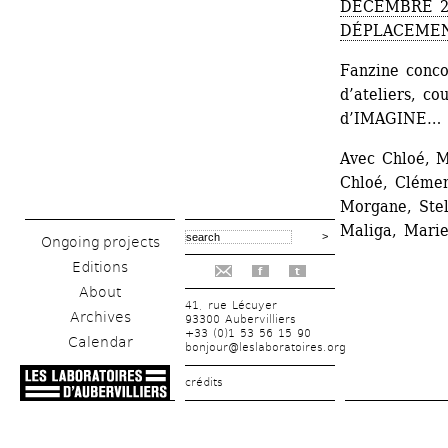
DÉCEMBRE 20
DÉPLACEMEN
Fanzine conco
d’ateliers, co
d’IMAGINE…
Avec Chloé, Me
Chloé, Clémen
Morgane, Stel
Maliga, Marie
Ongoing projects
Editions
f
t
About
41, rue Lécuyer
Archives
93300 Aubervilliers
+33 (0)1 53 56 15 90
Calendar
bonjour@leslaboratoires.org
crédits