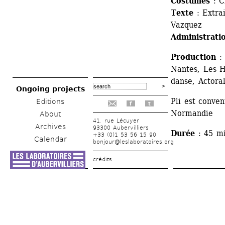
Costumes
: C
Texte
: Extrai
Vazquez
Administrati
Production
: 
Nantes, Les H
danse, Actor
Ongoing projects
Pli est conve
Editions
f
t
Normandie
About
41, rue Lécuyer
Archives
93300 Aubervilliers
Durée
: 45 mi
+33 (0)1 53 56 15 90
Calendar
bonjour@leslaboratoires.org
crédits