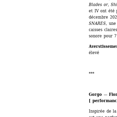
Blades or, Sh
et IV ont été
décembre 2025
SNARES
, une
caisses claire
sonore pour 7
Averstisseme
élevé
*** 
Gorgo — Flor
[ performanc
Inspirée de l