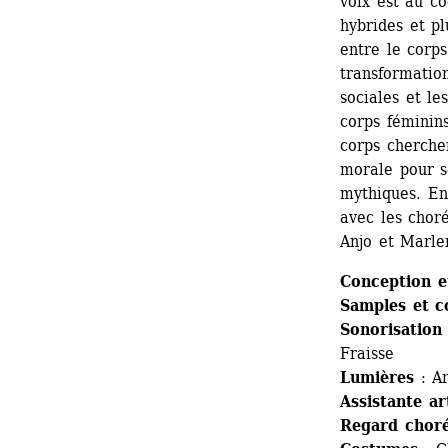
voix est au co
hybrides et pl
entre le corps 
transformation
sociales et le
corps féminins
corps cherchen
morale pour se
mythiques. En 
avec les chor
Anjo et Marle
Conception e
Samples et c
Sonorisation 
Fraisse
Lumières
: A
Assistante ar
Regard chor