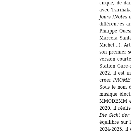
cirque, de da
avec Tsirihak
Jours [Notes 
différent·es a
Philippe Ques
Marcela Santa
Michel...). A
son premier s
version courte
Station Gare-d
2022, il est i
créer 
PROME
Sous le nom d
musique électr
MMODEMM et l
2020, il réali
Die Sicht der
équilibre sur
2024-2025, il