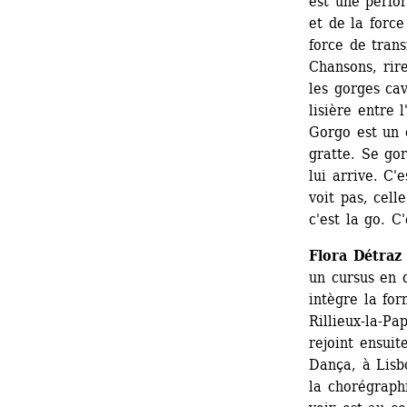
est une perfo
et de la force
force de trans
Chansons, rires
les gorges ca
lisière entre l
Gorgo est un 
gratte. Se gor
lui arrive. C'
voit pas, celle
c'est la go. C
Flora Détraz
un cursus en d
intègre la fo
Rillieux-la-Pa
rejoint ensui
Dança, à Lisbo
la chorégraph