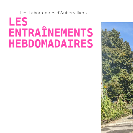
Skip 
Les Laboratoires d’Aubervilliers
to 
LES 
main 
ENTRAÎNEMENTS 
content
HEBDOMADAIRES