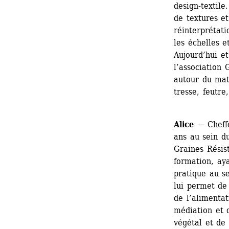
design-textile
de textures et
réinterprétati
les échelles e
Aujourd’hui et
l’association 
autour du mat
tresse, feutre,
Alice
— Cheffe
ans au sein du
Graines Résist
formation, aya
pratique au se
lui permet de 
de l’alimentat
médiation et 
végétal et de 