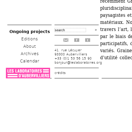
récemment Gree
pluridisciplin
paysagistes e
matériaux. No
travers l’art, 
Ongoing projects
par le biais d
Editions
f
t
participatifs,
About
variés. Graine
41, rue Lécuyer
Archives
93300 Aubervilliers
d’utilité coll
+33 (0)1 53 56 15 90
Calendar
bonjour@leslaboratoires.org
crédits