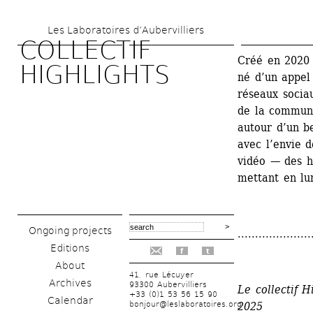
Skip 
Les Laboratoires d’Aubervilliers
to 
COLLECTIF 
main 
Créé en 2020 l
HIGHLIGHTS
né d’un appel 
content
réseaux sociau
de la communa
autour d’un be
avec l’envie d
vidéo — des hi
mettant en lu
Ongoing projects
.....................
Editions
f
t
About
41, rue Lécuyer
Archives
93300 Aubervilliers
Le collectif H
+33 (0)1 53 56 15 90
Calendar
bonjour@leslaboratoires.org
2025 