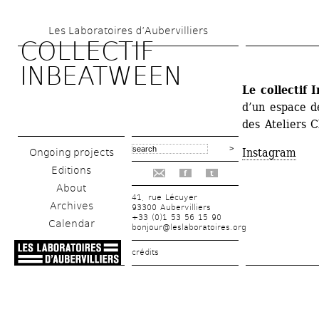
Skip 
Les Laboratoires d’Aubervilliers
to 
COLLECTIF 
main 
INBEATWEEN
content
Le collectif
d’un espace d
des Ateliers C
Instagram
Ongoing projects
Editions
f
t
About
41, rue Lécuyer
Archives
93300 Aubervilliers
+33 (0)1 53 56 15 90
Calendar
bonjour@leslaboratoires.org
crédits