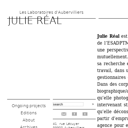
Skip 
Les Laboratoires d’Aubervilliers
to 
JULIE RÉAL
main 
content
Julie Réal
est
de l’ESADPTM 
une perspectiv
mutuellement. 
sa recherche 
travail, dans 
gestionnaires
Dans des corpu
biographique/a
qu’elle photog
intervenant st
Ongoing projects
qu’elle décons
Editions
f
t
partir d’empr
About
41, rue Lécuyer
agence pour e
Archives
93300 Aubervilliers