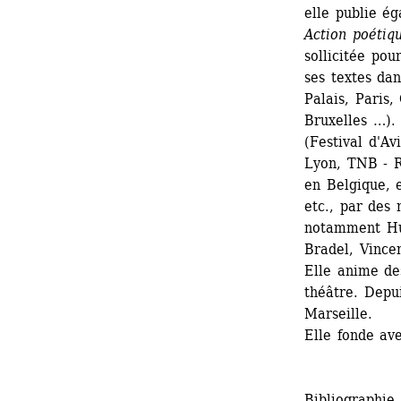
elle publie é
Action poétiq
sollicitée pou
ses textes da
Palais, Paris,
Bruxelles …). 
(Festival d'Av
Lyon, TNB - R
en Belgique, e
etc., par des 
notamment Hu
Bradel, Vince
Elle anime de
théâtre. Depui
Marseille.
Elle fonde av
Bibliographie