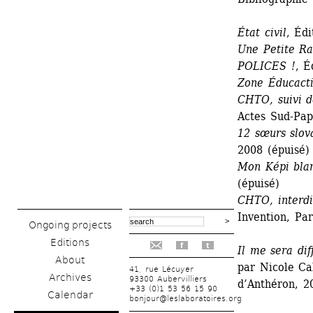
État civil
, Éd
Une Petite Ra
POLICES !
, É
Zone Éducacti
CHTO, suivi d
Actes Sud-Pap
12 sœurs slov
2008 (épuisé)
Mon Képi bla
(épuisé)
CHTO, interdi
Invention, Par
Ongoing projects
Editions
f
t
Il me sera dif
About
par Nicole Cal
41, rue Lécuyer
Archives
93300 Aubervilliers
d’Anthéron, 2
+33 (0)1 53 56 15 90
Calendar
bonjour@leslaboratoires.org