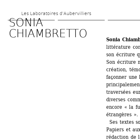
Skip 
Les Laboratoires d’Aubervilliers
to 
SONIA 
main 
CHIAMBRETTO
content
Sonia Chiamb
littérature co
son écriture q
Son écriture m
création, tém
façonner une l
principalemen
traversées eu
diverses commu
encore « la fu
étrangères ». 
Ses textes so
Papiers et au
rédaction de 