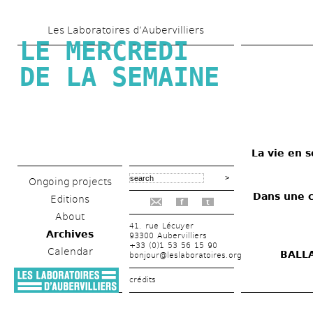
Skip 
Les Laboratoires d’Aubervilliers
to 
LE MERCREDI 
main 
DE LA SEMAINE
content
La vie en s
Ongoing projects
Dans une c
Editions
f
t
About
41, rue Lécuyer
Archives
93300 Aubervilliers
+33 (0)1 53 56 15 90
Calendar
BALLA
bonjour@leslaboratoires.org
crédits