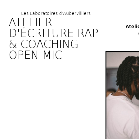
Skip 
Les Laboratoires d’Aubervilliers
to 
ATELIER 
main 
Ateli
D'ÉCRITURE RAP 
content
& COACHING 
OPEN MIC