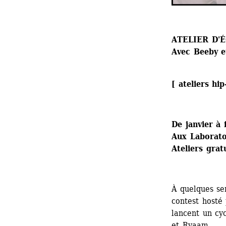
ATELIER D'
Avec Beeby 
[ ateliers hi
De janvier à 
Aux Laboratoi
Ateliers grat
À quelques se
contest hosté 
lancent un cyc
et Ryaam.