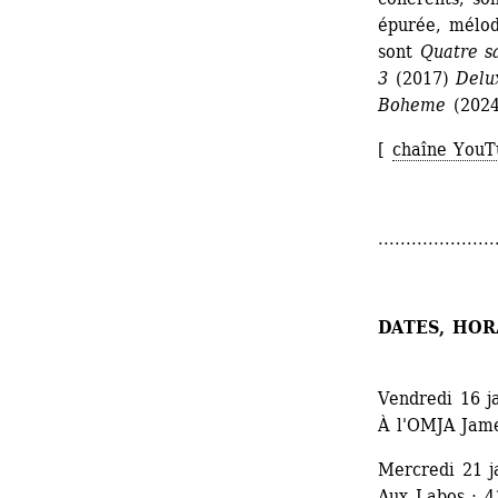
épurée, mélodi
sont 
Quatre sa
3
(2017) 
Delu
Boheme
(2024
[ 
chaîne YouT
.....................
DATES, HOR
Vendredi 16 j
À l'OMJA Jame
Mercredi 21 j
Aux Labos : 4