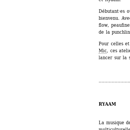
Débutant·es ou
bienvenu. Avec
flow, peaufine
de la punchlin
Pour celles et
Mic
, ces atel
lancer sur la 
.....................
RYAAM
La musique de
multiculturell