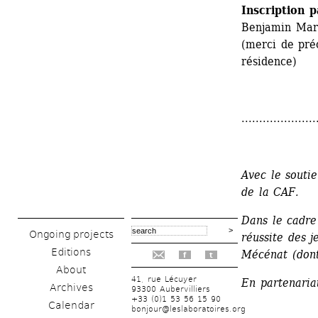
Inscription p
Benjamin Mar
(merci de pré
résidence)
.....................
Avec le souti
de la CAF.
Dans le cadre 
Ongoing projects
réussite des j
Editions
Mécénat (dont
f
t
About
41, rue Lécuyer
En partenaria
Archives
93300 Aubervilliers
+33 (0)1 53 56 15 90
Calendar
bonjour@leslaboratoires.org