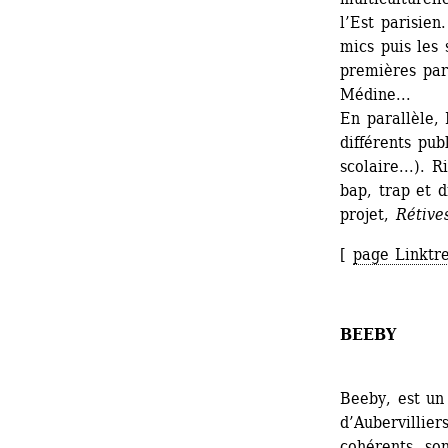
l’Est parisien
mics puis les 
premières part
Médine... 
En parallèle,
différents pub
scolaire...). 
bap, trap et 
projet, 
Rétive
[ 
page Linktr
BEEBY
Beeby, est un 
d’Aubervillier
cohérents, son