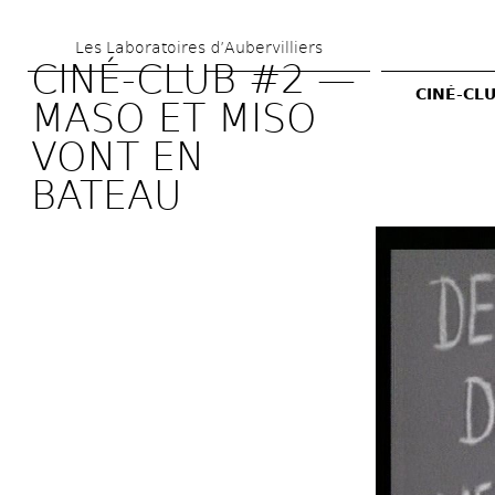
Skip 
Les Laboratoires d’Aubervilliers
to 
CINÉ-CLUB #2 — 
main 
CINÉ-CL
MASO ET MISO 
content
VONT EN 
BATEAU