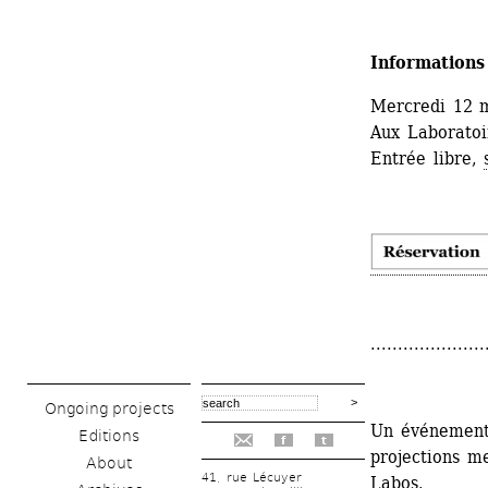
Informations
Mercredi 12 
Aux Laboratoir
Entrée libre, 
.....................
Ongoing projects
Un événement
Editions
f
t
projections me
About
41, rue Lécuyer
Labos.