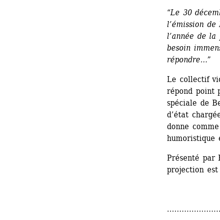
“
Le 30 décemb
l’émission de 
l’année de la 
besoin immens
répondre…
” 
Le collectif v
répond point 
spéciale de B
d’état chargée
donne comme u
humoristique 
Présenté par 
projection est
.....................