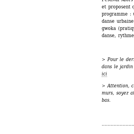
et proposent q
programme : u
danse urbaine
gwoka (pratiq
danse, rythme
>
Pour le dern
dans le jardin
ici
> Attention, c
murs, soyez at
bas.
.....................