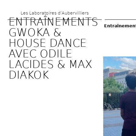
Skip 
Les Laboratoires d’Aubervilliers
to 
ENTRAÎNEMENTS 
main 
Entraînement
GWOKA & 
content
HOUSE DANCE 
AVEC ODILE 
LACIDES & MAX 
DIAKOK