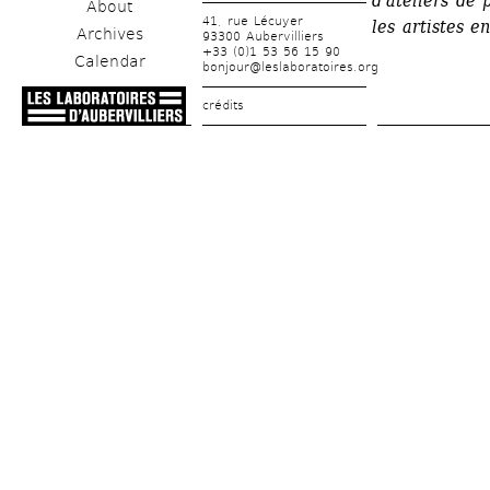
d'ateliers de 
About
41, rue Lécuyer
les artistes e
Archives
93300 Aubervilliers
+33 (0)1 53 56 15 90
Calendar
bonjour@leslaboratoires.org
crédits