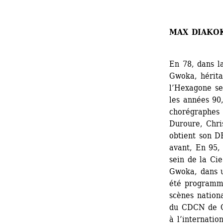
MAX DIAKO
En 78, dans l
Gwoka, hérita
l’Hexagone se
les années 90,
chorégraphes 
Duroure, Chris
obtient son D
avant, En 95, 
sein de la Cie
Gwoka, dans u
été programmé
scènes nationa
du CDCN de Gu
à l’internation