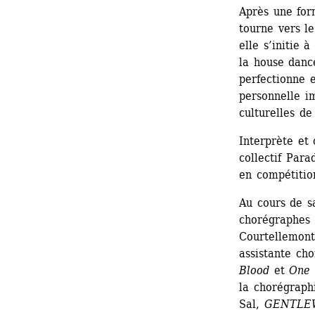
Après une for
tourne vers le
elle s’initie 
la house dance
perfectionne e
personnelle i
culturelles de
Interprète et
collectif Para
en compétitio
Au cours de sa
chorégraphes 
Courtellemont,
assistante cho
Blood
et 
One 
la chorégraphi
Sal, 
GENTLE