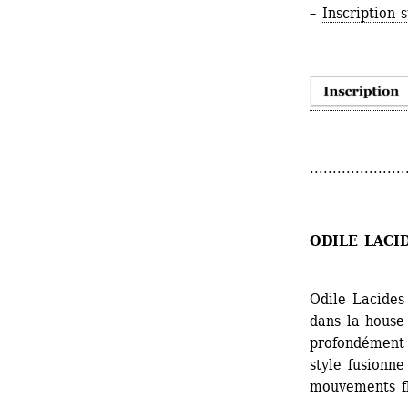
– 
Inscription 
.....................
ODILE LACI
Odile Lacides 
dans la house
profondément i
style fusionne
mouvements fl