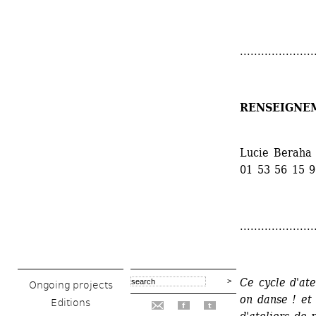
.....................
RENSEIGNE
Lucie Beraha 
01 53 56 15 
.....................
Ce cycle d'ate
Ongoing projects
on danse ! et
Editions
f
t