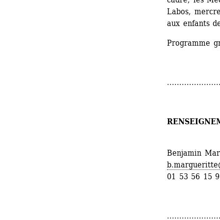
Labos, mercre
aux enfants d
Programme gr
.....................
RENSEIGNE
Benjamin Mar
b.margueritte
01 53 56 15 
.....................