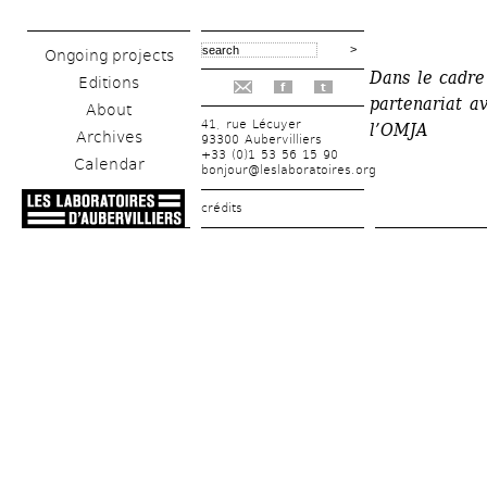
Ongoing projects
Dans le cadre
Editions
f
t
partenariat av
About
41, rue Lécuyer
l’OMJA
Archives
93300 Aubervilliers
+33 (0)1 53 56 15 90
Calendar
bonjour@leslaboratoires.org
crédits