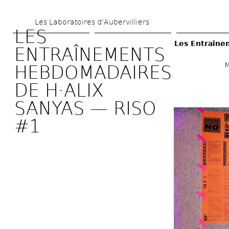
Skip 
Les Laboratoires d’Aubervilliers
to 
LES 
main 
Les Entraîne
ENTRAÎNEMENTS 
content
M
HEBDOMADAIRES 
DE H·ALIX 
SANYAS — RISO 
#1