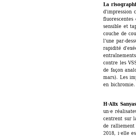
La risograph
d'impression c
fluorescentes 
sensible et ta
couche de cou
l'une par-dess
rapidité d'exé
entraînements
contre les VSS
de façon analo
mars). Les imp
en bichromie.
H·Alix Sanya
un·e réalisate
centrent sur l
de ralliement
2018, i·elle e