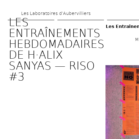
Skip 
Les Laboratoires d’Aubervilliers
to 
LES 
main 
Les Entraîne
ENTRAÎNEMENTS 
content
M
HEBDOMADAIRES 
DE H·ALIX 
SANYAS — RISO 
#3