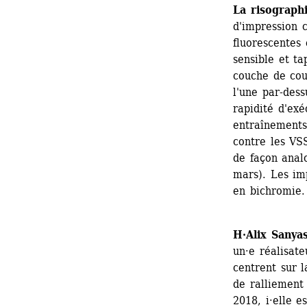
La risograph
d'impression c
fluorescentes 
sensible et ta
couche de cou
l'une par-dess
rapidité d'exé
entraînements
contre les VSS
de façon analo
mars). Les imp
en bichromie.
H·Alix Sanya
un·e réalisate
centrent sur l
de ralliement
2018, i·elle e