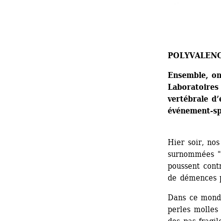
POLYVALEN
Ensemble, on
Laboratoires 
vertébrale d’
événement-spe
Hier soir, nos
surnommées "r
poussent contr
de démences p
Dans ce monde
perles molles 