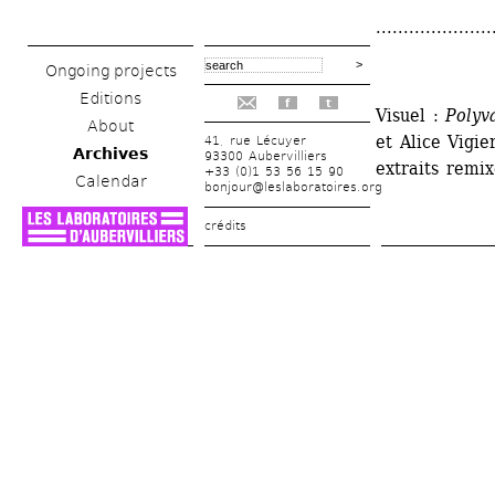
.....................
Ongoing projects
Editions
f
t
Visuel : 
Polyv
About
et Alice Vigi
41, rue Lécuyer
Archives
93300 Aubervilliers
extraits remi
+33 (0)1 53 56 15 90
Calendar
bonjour@leslaboratoires.org
crédits