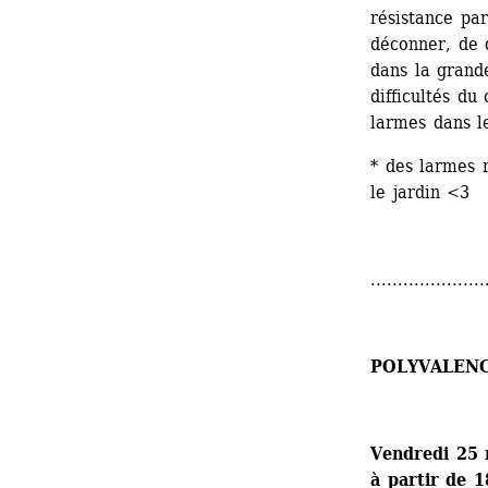
résistance par
déconner, de d
dans la grande
difficultés du
larmes dans le
* des larmes r
le jardin <3
.....................
POLYVALEN
Vendredi 25
à partir de 