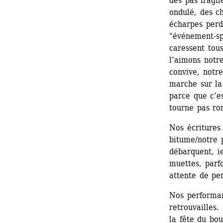
des pas fragil
ondulé, des c
écharpes perdu
"événement-spe
caressent tous
l’aimons notre-
convive, notr
marche sur la 
parce que c’es
tourne pas ro
Nos écritures 
bitume/notre p
débarquent, ie
muettes, parfo
attente de pe
Nos performanc
retrouvailles.
la fête du bou