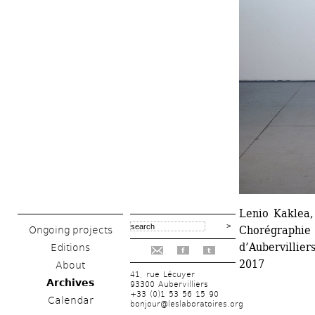
Lenio Kaklea,
Chorégraphie 
Ongoing projects
d’Aubervillier
Editions
f
t
2017
About
41, rue Lécuyer
Archives
93300 Aubervilliers
+33 (0)1 53 56 15 90
Calendar
bonjour@leslaboratoires.org