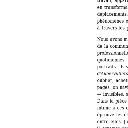
travail, appar
en transforma
déplacements, 
phénomènes en 
à travers les 
Nous avons me
de la commune
professionnell
quotidiennes 
portraits. Ils
d'Aubervilliers
oublier, achet
pages, on nav
— invisibles, 
Dans la pièce
intime à ces c
éprouve les dé
entre elles. J’