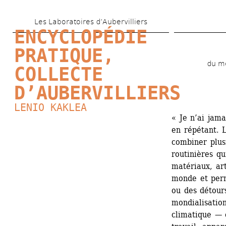
Skip 
Les Laboratoires d’Aubervilliers
to 
ENCYCLOPÉDIE 
main 
PRATIQUE, 
content
du me
COLLECTE 
D’AUBERVILLIERS
LENIO KAKLEA
« Je n’ai jama
en répétant. 
combiner plusi
routinières qu
matériaux, art
monde et perm
ou des détour
mondialisatio
climatique — 