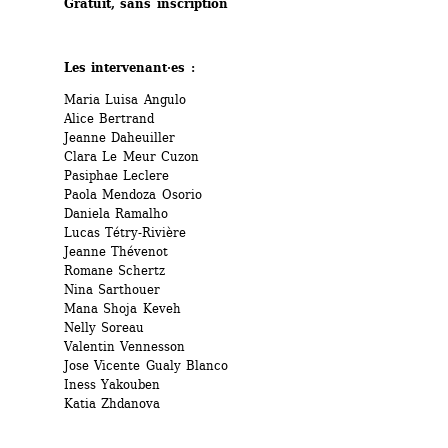
Gratuit, sans inscription
Les intervenant·es :
Maria Luisa Angulo
Alice Bertrand
Jeanne Daheuiller
Clara Le Meur Cuzon
Pasiphae Leclere
Paola Mendoza Osorio
Daniela Ramalho
Lucas Tétry-Rivière
Jeanne Thévenot
Romane Schertz
Nina Sarthouer
Mana Shoja Keveh
Nelly Soreau
Valentin Vennesson
Jose Vicente Gualy Blanco
Iness Yakouben
Katia Zhdanova