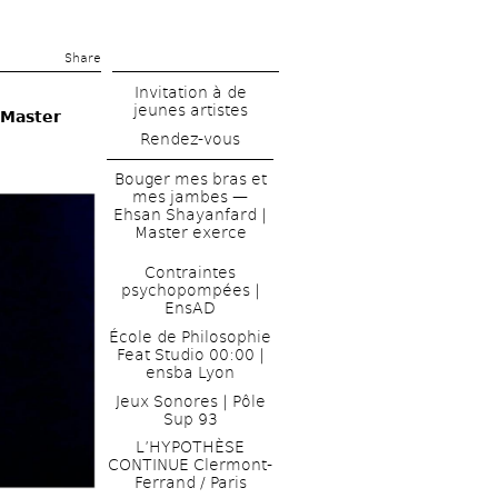
Share 
Invitation à de 
jeunes artistes 
Master 
Rendez-vous
Bouger mes bras et 
mes jambes — 
Ehsan Shayanfard | 
Master exerce 
Contraintes 
psychopompées | 
EnsAD
École de Philosophie 
Feat Studio 00:00 | 
ensba Lyon
Jeux Sonores | Pôle 
Sup 93
L’HYPOTHÈSE 
CONTINUE Clermont-
Ferrand / Paris