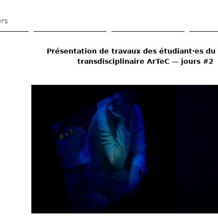
Skip 
to 
ers
main 
content
Présentation de travaux des étudiant·es du 
transdisciplinaire ArTeC — jours #2