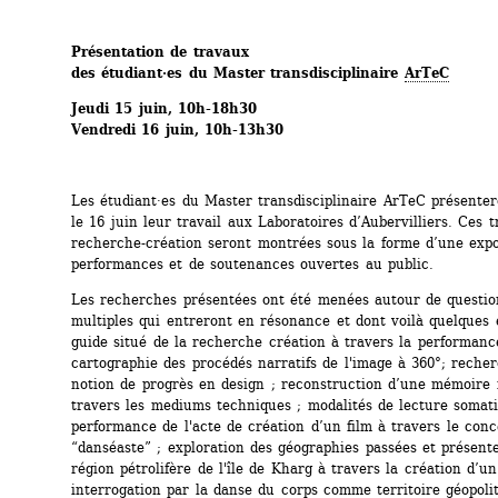
Présentation de travaux
des étudiant·es 
du Master transdisciplinaire 
ArTeC
Jeudi 15 juin, 10h-18h30
Vendredi 16 juin, 10h-13h30
Les étudiant·es du Master transdisciplinaire ArTeC présentero
le 16 juin leur travail aux Laboratoires d’Aubervilliers. Ces t
recherche-création seront montrées sous la forme d’une expos
performances et de soutenances ouvertes au public.
Les recherches présentées ont été menées autour de questio
multiples qui entreront en résonance et dont voilà quelques 
guide situé de la recherche création à travers la performance
cartographie des procédés narratifs de l'image à 360°; recher
notion de progrès en design ; reconstruction d’une mémoire i
travers les mediums techniques ; modalités de lecture somati
performance de l'acte de création d’un film à travers le conc
“danséaste” ; exploration des géographies passées et présente
région pétrolifère de l'île de Kharg à travers la création d’un 
interrogation par la danse du corps comme territoire géopolit