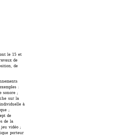
nt le 15 et 
ravaux de 
ition, de 
nnements 
exemples : 
 sonore ; 
che sur la 
ndividuelle à 
que ; 
ept de 
s de la 
jeu vidéo ; 
ique porteur 