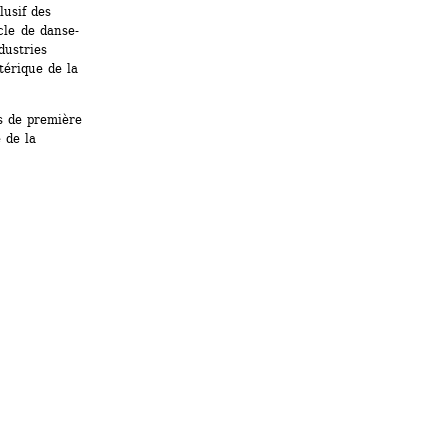
usif des 
cle de danse-
ustries 
érique de la 
s de première 
de la 