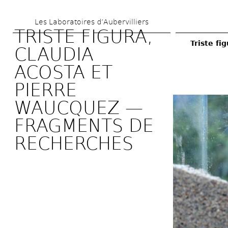
Skip 
Les Laboratoires d’Aubervilliers
to 
TRISTE FIGURA, 
main 
Triste fi
CLAUDIA 
content
ACOSTA ET 
PIERRE 
WAUCQUEZ — 
FRAGMENTS DE 
RECHERCHES