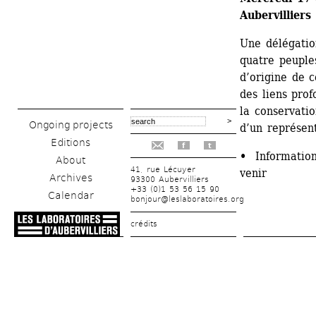
Aubervilliers
Une délégatio
quatre peuple
d’origine de c
des liens prof
la conservatio
Ongoing projects
d’un représen
Editions
f
t
• 
Information
About
41, rue Lécuyer
venir
Archives
93300 Aubervilliers
+33 (0)1 53 56 15 90
Calendar
bonjour@leslaboratoires.org
crédits