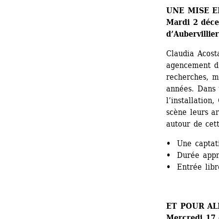
UNE MISE E
Mardi 2 déce
d’Aubervillie
Claudia Acost
agencement d’i
recherches, m
années. Dans u
l’installation
scène leurs a
autour de cett
• 
Une captati
• 
Durée appr
• 
Entrée libr
ET POUR AL
Mercredi 17