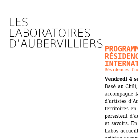
Aller 
au 
LES 
contenu 
LABORATOIRES 
principal
D’AUBERVILLIERS 
PROGRAMM
RÉSIDENC
INTERNA
Résidences Cu
Vendredi 4 s
Basé au Chili
­accompagne la
d’artistes d’A
territoires en
persistent d’a
et savoirs. En
Labos accueill