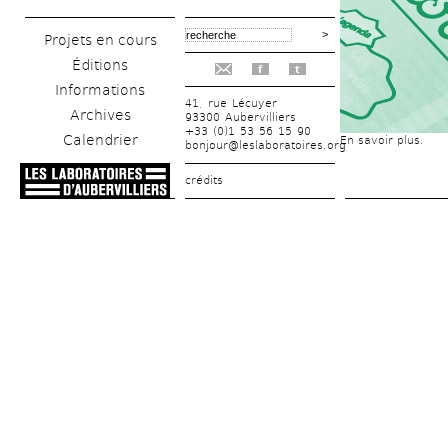
Projets en cours
Éditions
f
t
Informations
41, rue Lécuyer
Archives
93300 Aubervilliers
+33 (0)1 53 56 15 90
Calendrier
En savoir plus.
bonjour@leslaboratoires.org
crédits