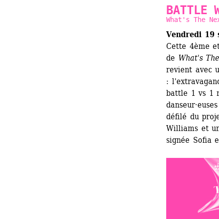
BATTLE 
What's The Ne
Vendredi 19 
Cette 4ème et
de 
What's The
revient avec 
: l'extravaga
battle 1 vs 1 
danseur·euses 
défilé du proj
Williams et u
signée Sofia e