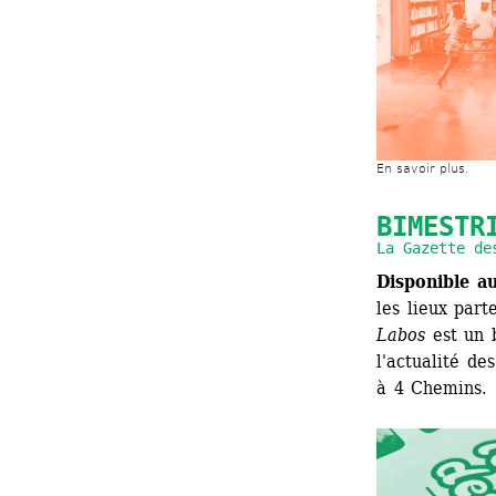
En savoir plus.
BIMESTR
La Gazette de
Disponible a
les lieux part
Labos
est un b
l'actualité de
à 4 Chemins.