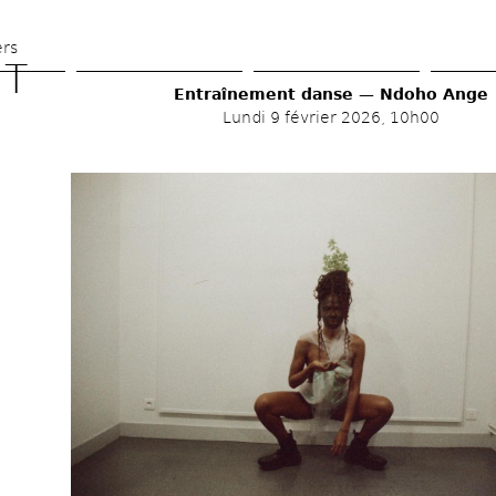
Aller 
au 
ers
T 
contenu 
Entraînement danse — Ndoho Ange 
principal
Lundi 9 février 2026, 10h00