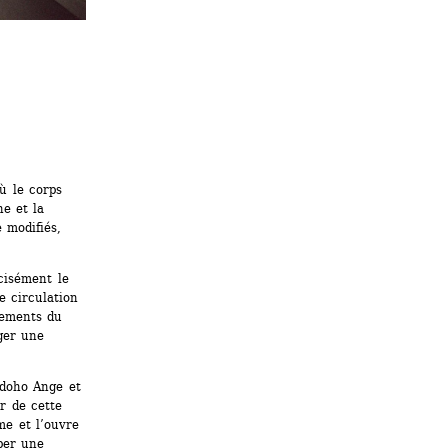
 le corps 
e et la 
modifiés, 
isément le 
 circulation 
cements du 
er une 
doho Ange et 
 de cette 
me et l’ouvre 
per une 