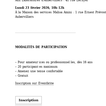
Aux Laboratoires d'Aubervilliers : 41 rue Lecuyer
Lundi 23 février 2026, 10h-12h
À la Maison des services Mahsa Amini : 1 rue Ernest Prévost,
Aubervilliers
................................................................
MODALITÉS DE PARTICIPATION
– Pour amateur·ices ou professionnel·les, dès 16 ans
– 20 participant·es maximum
– Amenez une tenue confortable
– Gratuit
Inscription sur Eventbrite