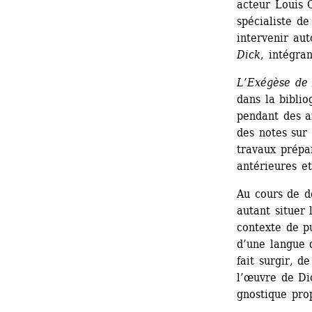
acteur Louis 
spécialiste de
intervenir aut
Dick
, intégran
L’Exégèse de 
dans la biblio
pendant des an
des notes sur 
travaux prépar
antérieures et
Au cours de de
autant situer 
contexte de pu
d’une langue 
fait surgir, d
l’œuvre de Di
gnostique pro