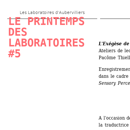
Aller 
Les Laboratoires d’Aubervilliers
au 
LE PRINTEMPS 
contenu 
DES 
principal
LABORATOIRES 
L'Exégèse de 
#5
Ateliers de le
Pacôme Thiel
Enregistremen
dans le cadre
Sensory Perce
A l'occasion d
la traductrice