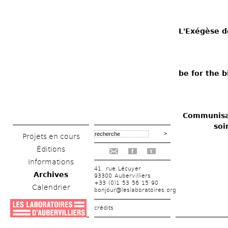
L'Exégèse de
be for the b
Communisat
soi
Projets en cours
Éditions
f
t
Informations
41, rue Lécuyer
Archives
93300 Aubervilliers
+33 (0)1 53 56 15 90
Calendrier
bonjour@leslaboratoires.org
crédits