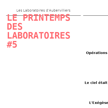
Aller 
Les Laboratoires d’Aubervilliers
au 
LE PRINTEMPS 
contenu 
DES 
principal
LABORATOIRES 
#5
Opérations 
Le ciel étai
L'Exégèse 