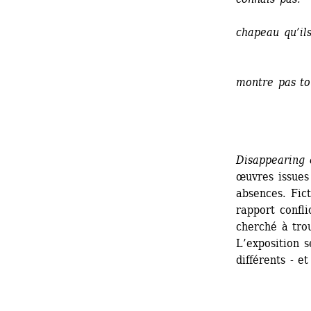
Mets 
chapeau qu’ils
t’
Ne m
montre pas to
v
Au 
Effa
Disappearing 
œuvres issues
absences. Fict
rapport confli
cherché à trou
L’exposition s
différents - e