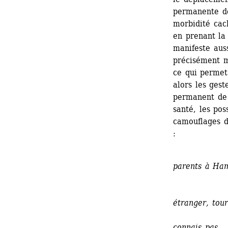
permanente de
morbidité cac
en prenant la
manifeste auss
précisément m
ce qui permet 
alors les gest
permanent de 
santé, les poss
camouflages de
:
Si t
parents à Ham
ou 
Pass
étranger, tour
au c
connais pas.