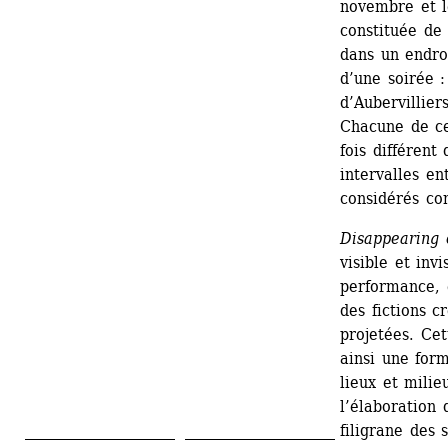
novembre et l
constituée de
dans un endroi
d’une soirée 
d’Aubervillier
Chacune de ce
fois différent
intervalles en
considérés co
Disappearing 
visible et inv
performance, e
des fictions c
projetées. Cet
ainsi une for
lieux et mili
l’élaboration 
filigrane des 