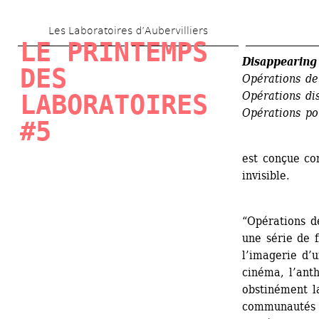
Aller 
Les Laboratoires d’Aubervilliers
au 
LE PRINTEMPS 
contenu 
Disappearing
DES 
Opérations de 
principal
Opérations di
LABORATOIRES 
Opérations po
#5
est conçue co
invisible.
“Opérations d
une série de f
l’imagerie d’u
cinéma, l’anth
obstinément l
communautés e