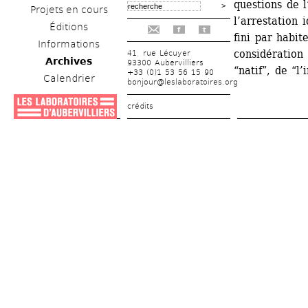
questions de l
Projets en cours
l’arrestation 
Éditions
f
t
fini par habi
Informations
considération 
41, rue Lécuyer
Archives
93300 Aubervilliers
“natif”, de “l
+33 (0)1 53 56 15 90
Calendrier
bonjour@leslaboratoires.org
crédits