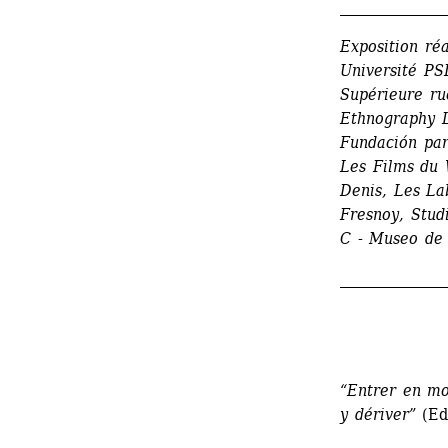
_______________
Exposition réa
Université PS
Supérieure ru
Ethnography L
Fundación para
Les Films du 
Denis, Les Lab
Fresnoy, Stud
C - Museo de
_______________
“Entrer en mo
y dériver”
(Ed