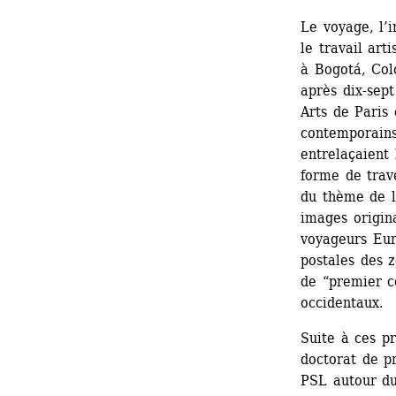
Le voyage, l’i
le travail ar
à Bogotá, Colo
après dix-sep
Arts de Paris 
contemporains
entrelaçaient 
forme de trav
du thème de l’
images origina
voyageurs Eur
postales des z
de “premier c
occidentaux.
Suite à ces p
doctorat de p
PSL autour du 