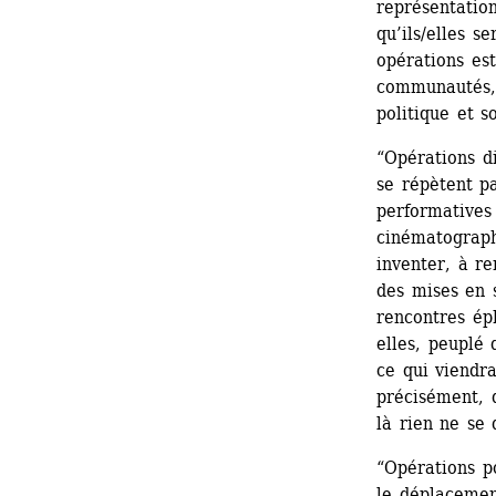
représentation
qu’ils/elles s
opérations est
communautés, e
politique et so
“Opérations di
se répètent pa
performatives 
cinématograph
inventer, à re
des mises en s
rencontres ép
elles, peuplé 
ce qui viendr
précisément, 
là rien ne se 
“Opérations po
le déplaceme