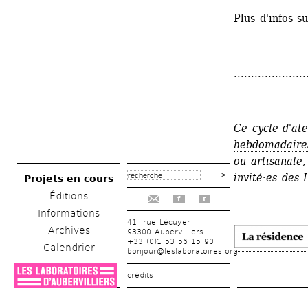
Plus d'infos s
.....................
Ce cycle d'ate
hebdomadaire
ou artisanale,
invité·es des 
Projets en cours
Éditions
f
t
Informations
41, rue Lécuyer
Archives
93300 Aubervilliers
+33 (0)1 53 56 15 90
Calendrier
bonjour@leslaboratoires.org
crédits