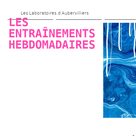
Aller 
Les Laboratoires d’Aubervilliers
au 
LES 
contenu 
ENTRAÎNEMENTS 
principal
HEBDOMADAIRES