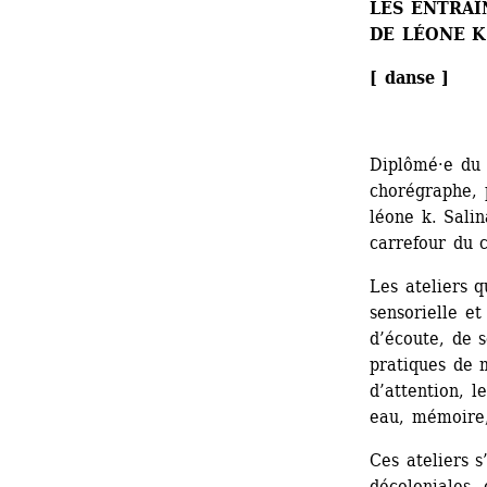
LES ENTRA
DE LÉONE K
[ danse ]
Diplômé·e du 
chorégraphe, 
léone k. Sali
carrefour du 
Les ateliers q
sensorielle et
d’écoute, de s
pratiques de m
d’attention, l
eau, mémoire,
Ces ateliers s
décoloniales, 