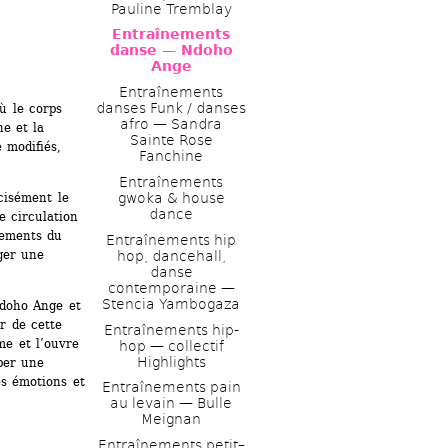
Pauline Tremblay
Entraînements 
danse — Ndoho 
Ange
Entraînements 
danses Funk / danses 
 le corps 
afro — Sandra 
e et la 
Sainte Rose 
modifiés, 
Fanchine
Entraînements 
isément le 
gwoka & house 
dance 
 circulation 
cements du 
Entraînements hip 
er une 
hop, dancehall, 
danse 
contemporaine — 
Stencia Yambogaza 
doho Ange et 
 de cette 
Entraînements hip-
me et l’ouvre 
hop — collectif 
Highlights
per une 
es émotions et 
Entraînements pain 
au levain — Bulle 
Meignan
Entraînements petit–