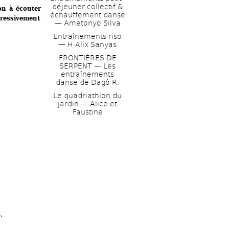
déjeuner collectif & 
n à écouter 
échauffement danse 
ressivement 
— Ametonyo Silva
Entraînements riso 
— H·Alix Sanyas
FRONTIÈRES DE 
SERPENT — Les 
entraînements 
danse de Dagô R.
Le quadriathlon du 
jardin — Alice et 
Faustine
 