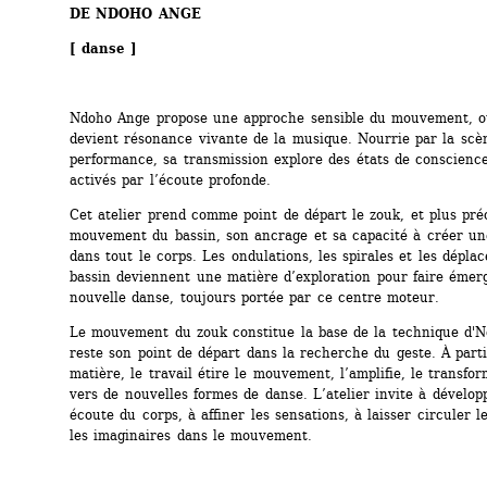
DE NDOHO ANGE
[ danse ]
Ndoho Ange propose une approche sensible du mouvement, où
devient résonance vivante de la musique. Nourrie par la scèn
performance, sa transmission explore des états de conscience 
activés par l’écoute profonde.
Cet atelier prend comme point de départ le zouk, et plus préc
mouvement du bassin, son ancrage et sa capacité à créer une
dans tout le corps. Les ondulations, les spirales et les dépla
bassin deviennent une matière d’exploration pour faire émerg
nouvelle danse, toujours portée par ce centre moteur.
Le mouvement du zouk constitue la base de la technique d'N
reste son point de départ dans la recherche du geste. À partir
matière, le travail étire le mouvement, l’amplifie, le transfor
vers de nouvelles formes de danse. L’atelier invite à dévelop
écoute du corps, à affiner les sensations, à laisser circuler l
les imaginaires dans le mouvement.