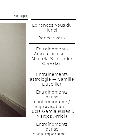
Partager 
Le rendez-vous du 
lundi
Rendez-vous
Entraînements 
Agwuas danse — 
Marcela Santander 
Corvalán
Entraînements 
astrologie — Camille 
Ducellier 
Entraînements 
danse 
contemporaine / 
improvisation — 
Lucía García Pullés & 
Marcos Arriola
Entraînements 
danse 
contemporaine — 