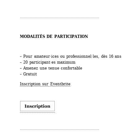
................................................................
MODALITÉS DE PARTICIPATION
– Pour amateur·ices ou professionnel·les, dès 16 ans
– 20 participant·es maximum
– Amenez une tenue confortable
– Gratuit
Inscription sur Eventbrite
................................................................