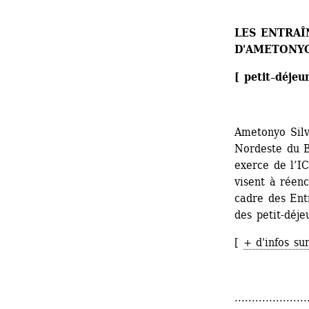
LES ENTRA
D'AMETONYO
[ petit–déjeu
Ametonyo Silv
Nordeste du B
exerce de ­l’
visent à ­réen
cadre des Ent
des petit-déje
[ 
+ d'infos su
.....................