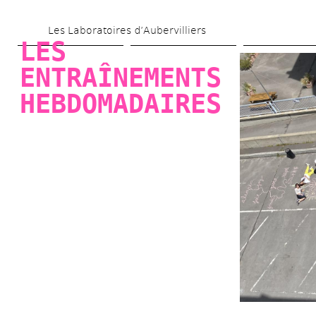
Aller 
Les Laboratoires d’Aubervilliers
au 
LES 
contenu 
ENTRAÎNEMENTS 
principal
HEBDOMADAIRES