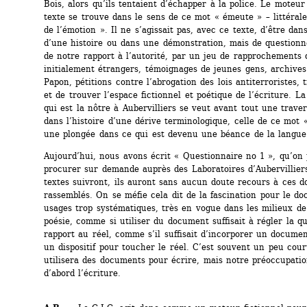
Bois, alors qu’ils tentaient d’échapper à la police. Le moteur
texte se trouve dans le sens de ce mot « émeute » – littérale
de l’émotion ». Il ne s’agissait pas, avec ce texte, d’être dans 
d’une histoire ou dans une démonstration, mais de questionne
de notre rapport à l’autorité, par un jeu de rapprochements 
initialement étrangers, témoignages de jeunes gens, archives
Papon, pétitions contre l’abrogation des lois antiterroristes, tr
et de trouver l’espace fictionnel et poétique de l’écriture. La
qui est la nôtre à Aubervilliers se veut avant tout une travers
dans l’histoire d’une dérive terminologique, celle de ce mot «
une plongée dans ce qui est devenu une béance de la langue
Aujourd’hui, nous avons écrit « Questionnaire no 1 », qu’on 
procurer sur demande auprès des Laboratoires d’Aubervilliers
textes suivront, ils auront sans aucun doute recours à ces d
rassemblés. On se méfie cela dit de la fascination pour le do
usages trop systématiques, très en vogue dans les milieux de l
poésie, comme si utiliser du document suffisait à régler la qu
rapport au réel, comme s’il suffisait d’incorporer un documen
un dispositif pour toucher le réel. C’est souvent un peu cour
utilisera des documents pour écrire, mais notre préoccupation
d’abord l’écriture.