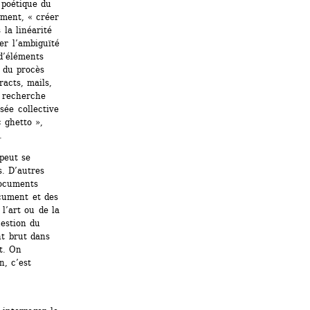
 poétique du 
ment, « créer 
la linéarité 
r l’ambiguïté 
d’éléments 
 du procès 
acts, mails, 
 recherche 
ée collective 
 ghetto », 
.
peut se 
. D’autres 
ocuments 
cument et des 
’art ou de la 
estion du 
t brut dans 
t. On 
, c’est 