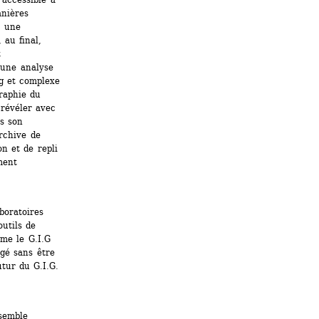
nières 
 une 
au final, 
 
une analyse 
g et complexe 
raphie du 
révéler avec 
 son 
rchive de 
n et de repli 
ent 
oratoires 
utils de 
me le G.I.G 
gé sans être 
tur du G.I.G. 
semble 