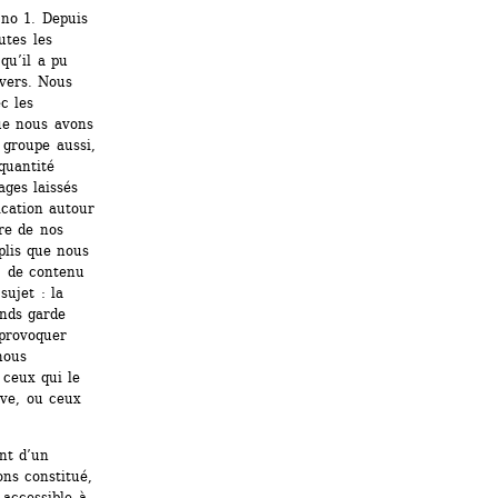
no 1. Depuis 
tes les 
u’il a pu 
vers. Nous 
 les 
ue nous avons 
groupe aussi, 
uantité 
ges laissés 
cation autour 
re de nos 
lis que nous 
 de contenu 
ujet : la 
nds garde 
provoquer 
ous 
ceux qui le 
ve, ou ceux 
nt d’un 
ns constitué, 
accessible à 