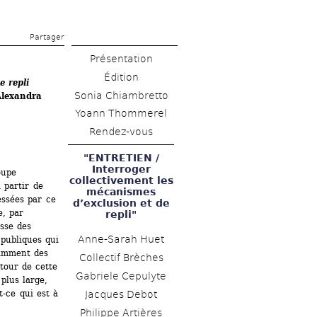
Partager 
Présentation
Édition
e repli
Sonia Chiambretto
lexandra 
Yoann Thommerel
Rendez-vous
"ENTRETIEN / 
Interroger 
upe 
collectivement les 
 partir de 
mécanismes 
ssées par ce 
d’exclusion et de 
, par 
repli"
sse des 
Anne-Sarah Huet
publiques qui 
amment des 
Collectif Brèches
tour de cette 
Gabriele Cepulyte 
lus large, 
-ce qui est à 
Jacques Debot
Philippe Artières