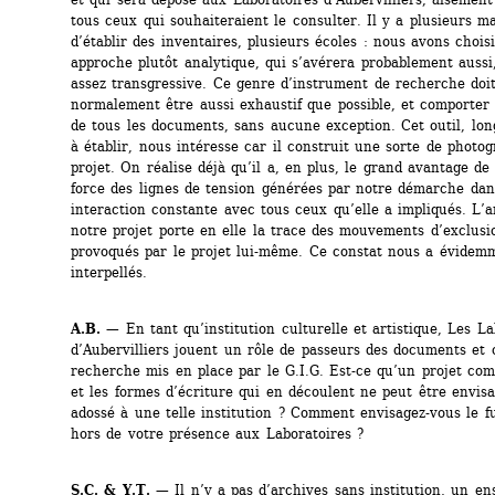
tous ceux qui souhaiteraient le consulter. Il y a plusieurs ma
d’établir des inventaires, plusieurs écoles : nous avons choisi
approche plutôt analytique, qui s’avérera probablement aussi, 
assez transgressive. Ce genre d’instrument de recherche doit
normalement être aussi exhaustif que possible, et comporter 
de tous les documents, sans aucune exception. Cet outil, lon
à établir, nous intéresse car il construit une sorte de photog
projet. On réalise déjà qu’il a, en plus, le grand avantage de 
force des lignes de tension générées par notre démarche dans
interaction constante avec tous ceux qu’elle a impliqués. L’a
notre projet porte en elle la trace des mouvements d’exclusio
provoqués par le projet lui-même. Ce constat nous a évidemm
interpellés. 
A.B.
— En tant qu’institution culturelle et artistique, Les Lab
d’Aubervilliers jouent un rôle de passeurs des documents et o
recherche mis en place par le G.I.G. Est-ce qu’un projet com
et les formes d’écriture qui en découlent ne peut être envisa
adossé à une telle institution ? Comment envisagez-vous le fu
hors de votre présence aux Laboratoires ? 
S.C. & Y.T.
— Il n’y a pas d’archives sans institution, un en