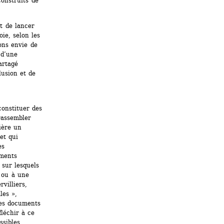
onstruits de 
t de lancer 
e, selon les 
ons envie de 
d’une 
rtagé 
usion et de 
onstituer des 
rassembler 
ère un 
t qui 
s 
ments 
sur lesquels 
 ou à une 
illiers, 
es », 
es documents 
échir à ce 
sibles 