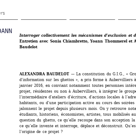
Aller 
au 
ers
contenu 
principal
ANN 
Interroger collectivement les mécanismes d’exclusion et d
Entretien avec Sonia Chiambretto, Yoann Thommerel et A
Baudelot
ALEXANDRA BAUDELOT
— La constitution du G.I.G., « Gro
d’information sur les ghettos », a pris forme à Aubervilliers à
janvier 2016, en conviant notamment toutes personnes intére
projet, résidentes ou non à Aubervilliers, à intégrer le groupe
l’intermédiaire d’ateliers d’écriture, d’actions locales à l’adre
habitants, ou d’une participation active au cours des soirées 
jalonnent le projet depuis plusieurs mois. On y retrouve not
étudiants, historiens, économistes, artistes, tous mobilisés au
question du ghetto, ce qu’elle recoupe dans son acception la p
ce qu’elle invente et interroge, déplace et déconstruit. Qu’est
l’origine de ce projet ? 