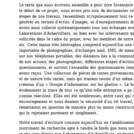
Le texte que nous écrivons ensemble a pour titre Inventaire 
le début de ce projet, nous avons pris soin de documenter tou
étapes de nos travaux, rassemblant scrupuleusement tout ce q
générer en termes d’écrits, d’images, et d’enregistrements di
avons ainsi collecté systématiquement tous nos échanges avec
Laboratoires d’Aubervilliers, ou bien avec les intervenants q
sollicités dans le cadre du projet, avec les membres de notre 
etc. Cette masse très hétérogène comprend aujourd’hui une q
importante de photographies, d’échanges mail, SMS, de messa
sur nos téléphones portables, des éléments liés à la communi
de nos actions, des photographies, différentes étapes d’écritu
questionnaires, et surtout l’ensemble des questionnaires remp
avons reçus. Une collection de pièces de toutes provenances,
et de nature très variés, mais qui traitent toutes d’un même s
création d’un « Groupe d’information sur les ghettos ». Le fo
évidemment la trace de tout ce qu’une telle entreprise a pu 
comme réactions. Elles ont été nombreuses, entre ceux qui n
encourageaient et nous disaient la nécessité d’un tel travail, 
remettaient en question de manière plus ou moins constructi
qui le rejetaient purement et simplement.
Notre travail d’écriture consiste aujourd’hui en l’établisseme
instrument de recherche apte à rendre le fonds que nous avo
et qui sera déposé aux Laboratoires d’Aubervilliers, aisément 