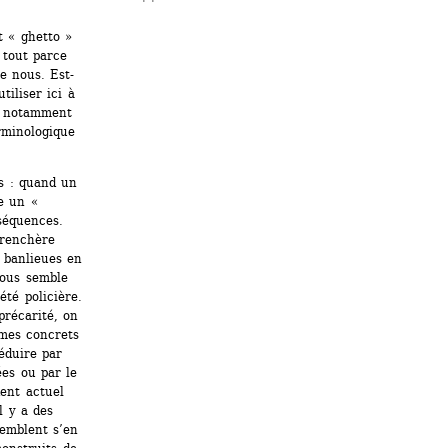
« ghetto » 
tout parce 
e nous. Est-
tiliser ici à 
, notamment 
minologique 
 : quand un 
 un « 
séquences. 
renchère 
 banlieues en 
ous semble 
té policière. 
récarité, on 
mes concrets 
éduire par 
es ou par le 
ent actuel 
 y a des 
emblent s’en 