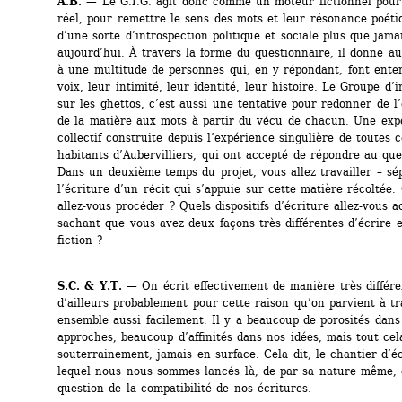
A.B.
— Le G.I.G. agit donc comme un moteur fictionnel pour i
réel, pour remettre le sens des mots et leur résonance poéti
d’une sorte d’introspection politique et sociale plus que jamai
aujourd’hui. À travers la forme du questionnaire, il donne aus
à une multitude de personnes qui, en y répondant, font enten
voix, leur intimité, leur identité, leur histoire. Le Groupe d’i
sur les ghettos, c’est aussi une tentative pour redonner de l’
de la matière aux mots à partir du vécu de chacun. Une expé
collectif construite depuis l’expérience singulière de toutes c
habitants d’Aubervilliers, qui ont accepté de répondre au ques
Dans un deuxième temps du projet, vous allez travailler – sé
l’écriture d’un récit qui s’appuie sur cette matière récoltée
allez-vous procéder ? Quels dispositifs d’écriture allez-vous ac
sachant que vous avez deux façons très différentes d’écrire et
fiction ? 
S.C. & Y.T.
— On écrit effectivement de manière très différen
d’ailleurs probablement pour cette raison qu’on parvient à tra
ensemble aussi facilement. Il y a beaucoup de porosités dans 
approches, beaucoup d’affinités dans nos idées, mais tout cela 
souterrainement, jamais en surface. Cela dit, le chantier d’éc
lequel nous nous sommes lancés là, de par sa nature même, 
question de la compatibilité de nos écritures.