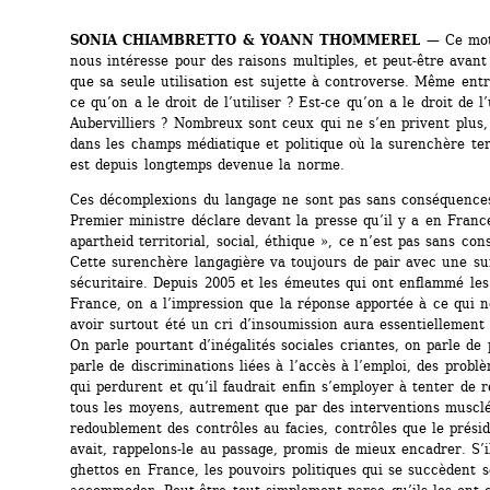
SONIA CHIAMBRETTO & YOANN THOMMEREL
— Ce mot 
nous intéresse pour des raisons multiples, et peut-être avant 
que sa seule utilisation est sujette à controverse. Même entr
ce qu’on a le droit de l’utiliser ? Est-ce qu’on a le droit de l’u
Aubervilliers ? Nombreux sont ceux qui ne s’en privent plus
dans les champs médiatique et politique où la surenchère ter
est depuis longtemps devenue la norme.
Ces décomplexions du langage ne sont pas sans conséquences
Premier ministre déclare devant la presse qu’il y a en France
apartheid territorial, social, éthique », ce n’est pas sans con
Cette surenchère langagière va toujours de pair avec une su
sécuritaire. Depuis 2005 et les émeutes qui ont enflammé les
France, on a l’impression que la réponse apportée à ce qui n
avoir surtout été un cri d’insoumission aura essentiellement é
On parle pourtant d’inégalités sociales criantes, on parle de p
parle de discriminations liées à l’accès à l’emploi, des problè
qui perdurent et qu’il faudrait enfin s’employer à tenter de r
tous les moyens, autrement que par des interventions musclé
redoublement des contrôles au facies, contrôles que le présid
avait, rappelons-le au passage, promis de mieux encadrer. S’il
ghettos en France, les pouvoirs politiques qui se succèdent s