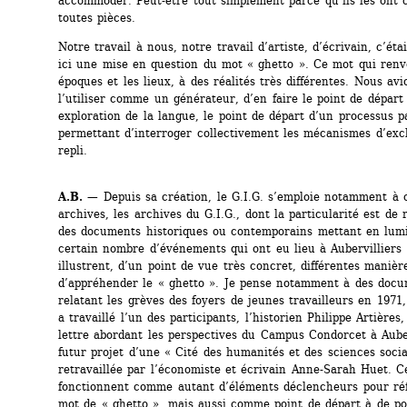
accommoder. Peut-être tout simplement parce qu’ils les ont c
toutes pièces.
Notre travail à nous, notre travail d’artiste, d’écrivain, c’étai
ici une mise en question du mot « ghetto ». Ce mot qui renvoi
époques et les lieux, à des réalités très différentes. Nous avi
l’utiliser comme un générateur, d’en faire le point de départ 
exploration de la langue, le point de départ d’un processus pa
permettant d’interroger collectivement les mécanismes d’excl
repli. 
A.B.
— Depuis sa création, le G.I.G. s’emploie notamment à c
archives, les archives du G.I.G., dont la particularité est de 
des documents historiques ou contemporains mettant en lumi
certain nombre d’événements qui ont eu lieu à Aubervilliers e
illustrent, d’un point de vue très concret, différentes manière
d’appréhender le « ghetto ». Je pense notamment à des docu
relatant les grèves des foyers de jeunes travailleurs en 1971, 
a travaillé l’un des participants, l’historien Philippe Artières,
lettre abordant les perspectives du Campus Condorcet à Auberv
futur projet d’une « Cité des humanités et des sciences social
retravaillée par l’économiste et écrivain Anne-Sarah Huet. C
fonctionnent comme autant d’éléments déclencheurs pour réfl
mot de « ghetto », mais aussi comme point de départ à de pos