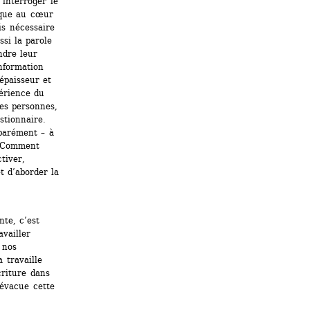
nterroger le 
que au cœur 
s nécessaire 
si la parole 
dre leur 
nformation 
épaisseur et 
rience du 
es personnes, 
tionnaire. 
parément – à 
. Comment 
tiver, 
 d’aborder la 
te, c’est 
vailler 
nos 
travaille 
riture dans 
évacue cette 