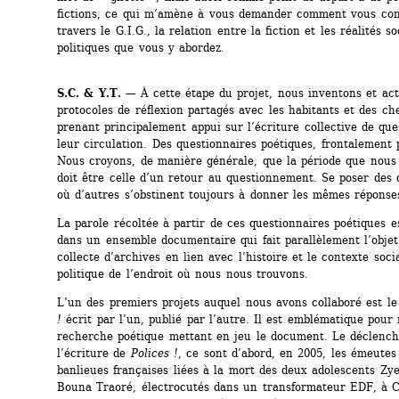
fictions, ce qui m’amène à vous demander comment vous conc
travers le G.I.G., la relation entre la fiction et les réalités soc
politiques que vous y abordez.
S.C. & Y.T.
— À cette étape du projet, nous inventons et acti
protocoles de réflexion partagés avec les habitants et des ch
prenant principalement appui sur l’écriture collective de ques
leur circulation. Des questionnaires poétiques, frontalement po
Nous croyons, de manière générale, que la période que nous 
doit être celle d’un retour au questionnement. Se poser des q
où d’autres s’obstinent toujours à donner les mêmes réponse
La parole récoltée à partir de ces questionnaires poétiques es
dans un ensemble documentaire qui fait parallèlement l’objet
collecte d’archives en lien avec l’histoire et le contexte social
politique de l’endroit où nous nous trouvons.
L’un des premiers projets auquel nous avons collaboré est le 
!
écrit par l’un, publié par l’autre. Il est emblématique pour 
recherche poétique mettant en jeu le document. Le déclench
l’écriture de
Polices !
, ce sont d’abord, en 2005, les émeutes 
banlieues françaises liées à la mort des deux adolescents Zy
Bouna Traoré, électrocutés dans un transformateur EDF, à C