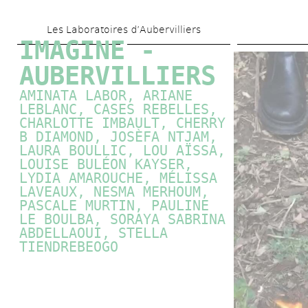
Aller 
Les Laboratoires d’Aubervilliers
au 
IMAGINE - 
contenu 
AUBERVILLIERS
principal
AMINATA LABOR, ARIANE 
LEBLANC, CASES REBELLES, 
CHARLOTTE IMBAULT, CHERRY 
B DIAMOND, JOSÈFA NTJAM, 
LAURA BOULLIC, LOU AÏSSA, 
LOUISE BULÉON KAYSER, 
LYDIA AMAROUCHE, MÉLISSA 
LAVEAUX, NESMA MERHOUM, 
PASCALE MURTIN
, PAULINE 
LE BOULBA, SORAYA SABRINA 
ABDELLAOUI, STELLA 
TIENDREBEOGO